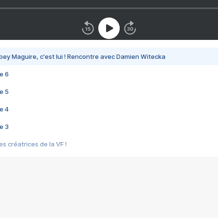
bey Maguire, c'est lui ! Rencontre avec Damien Witecka
e 6
e 5
e 4
e 3
s créatrices de la VF !
e 2
e 1
e Mektoub My Love arrive enfin ! Rencontre avec Shaïn Boumedine et Sal
i : après Toni en famille