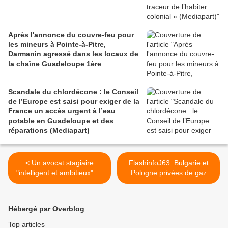
Après l'annonce du couvre-feu pour
les mineurs à Pointe-à-Pitre,
Darmanin agressé dans les locaux de
la chaîne Guadeloupe 1ère
Scandale du chlordécone : le Conseil
de l’Europe est saisi pour exiger de la
France un accès urgent à l’eau
potable en Guadeloupe et des
réparations (Mediapart)
< Un avocat stagiaire
FlashinfoJ63. Bulgarie et
"intelligent et ambitieux" de
Pologne privées de gaz
26 ans a souffert de maux
russe selon AFP/ Plusieurs
de tête "atroces" avant de
petites localités dans l’est
mourir d'un caillot sanguin
de l’Ukraine sous contrôle
Hébergé par Overblog
après avoir reçu le vaccin
russe/UE: Réunion
Astra-Zeneca contre la
d'urgence lundi sur le gaz
Top articles