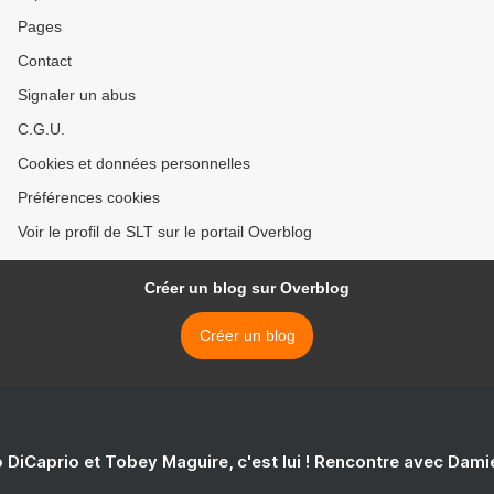
Covid, selon les conclusions
russe/ La hausse des prix
Pages
d'une enquête (Daily Mail)
dans le monde pourrait
perdurer plusieurs années/
Contact
La Transnistrie évoque des
tirs contre un village en
Signaler un abus
provenance d'Ukraine/
C.G.U.
Plusieurs explosions
entendues dans des
Cookies et données personnelles
régions russe >
Préférences cookies
Voir le profil de SLT sur le portail Overblog
Créer un blog sur Overblog
Créer un blog
 DiCaprio et Tobey Maguire, c'est lui ! Rencontre avec Dam