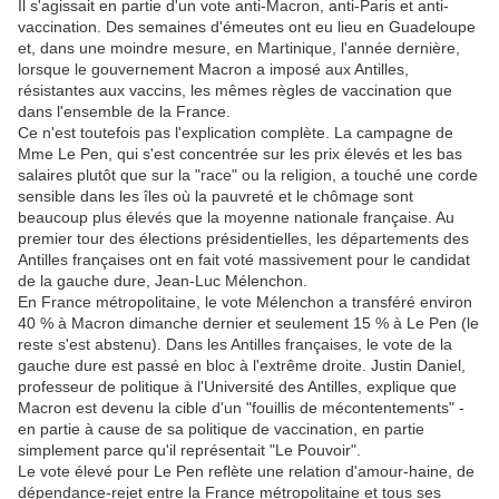
Il s'agissait en partie d'un vote anti-Macron, anti-Paris et anti-
vaccination. Des semaines d'émeutes ont eu lieu en Guadeloupe
et, dans une moindre mesure, en Martinique, l'année dernière,
lorsque le gouvernement Macron a imposé aux Antilles,
résistantes aux vaccins, les mêmes règles de vaccination que
dans l'ensemble de la France.
Ce n'est toutefois pas l'explication complète. La campagne de
Mme Le Pen, qui s'est concentrée sur les prix élevés et les bas
salaires plutôt que sur la "race" ou la religion, a touché une corde
sensible dans les îles où la pauvreté et le chômage sont
beaucoup plus élevés que la moyenne nationale française. Au
premier tour des élections présidentielles, les départements des
Antilles françaises ont en fait voté massivement pour le candidat
de la gauche dure, Jean-Luc Mélenchon.
En France métropolitaine, le vote Mélenchon a transféré environ
40 % à Macron dimanche dernier et seulement 15 % à Le Pen (le
reste s'est abstenu). Dans les Antilles françaises, le vote de la
gauche dure est passé en bloc à l'extrême droite. Justin Daniel,
professeur de politique à l'Université des Antilles, explique que
Macron est devenu la cible d'un "fouillis de mécontentements" -
en partie à cause de sa politique de vaccination, en partie
simplement parce qu'il représentait "Le Pouvoir".
Le vote élevé pour Le Pen reflète une relation d'amour-haine, de
dépendance-rejet entre la France métropolitaine et tous ses