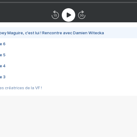
bey Maguire, c'est lui ! Rencontre avec Damien Witecka
e 6
e 5
e 4
e 3
s créatrices de la VF !
e 2
e 1
e Mektoub My Love arrive enfin ! Rencontre avec Shaïn Boumedine et Sal
i : après Toni en famille