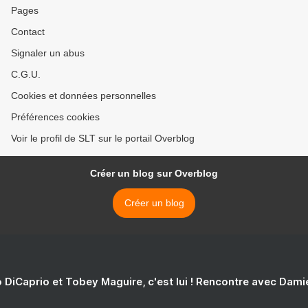
Pages
djihadistes en Syrie
viennent à l'aide de
Contact
l'Ukraine/ Un convoi
militaire ukrainien détruit
Signaler un abus
par les Russes/ Mariupol:
C.G.U.
Azov prend en otage deux
navires étrangers >
Cookies et données personnelles
Préférences cookies
Voir le profil de SLT sur le portail Overblog
Créer un blog sur Overblog
Créer un blog
 DiCaprio et Tobey Maguire, c'est lui ! Rencontre avec Dam