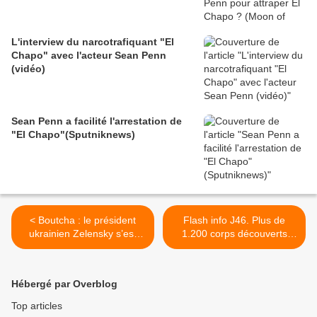
L'interview du narcotrafiquant "El
Chapo" avec l'acteur Sean Penn
(vidéo)
Sean Penn a facilité l'arrestation de
"El Chapo"(Sputniknews)
< Boutcha : le président
Flash info J46. Plus de
ukrainien Zelensky s’est
1.200 corps découverts
plaint que l’Europe
dans la région de Kiev
demande des preuves
selon Kiev/ Nouveau
(Media en 4-4-2)
bombardement de
Hébergé par Overblog
l'aéroport de Dnipro,
"complètement détruit"/ Les
Top articles
Casques blancs alliés des