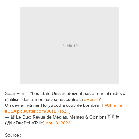
Publicité
Sean Penn : "Les États-Unis ne doivent pas être « intimidés »
d'utiliser des armes nucléaires contre la
#Russie
"
On devrait vitrifier Hollywood à coup de bombes H.
#Ukraine
#USA
pic.twitter.com/B6sBKsb2Hj
— 🚨 Le Duc: Revue de Médias, Memes & Opinions🇫🇷🏴
(@LeDucDeLaToile)
April 8, 2022
Source :