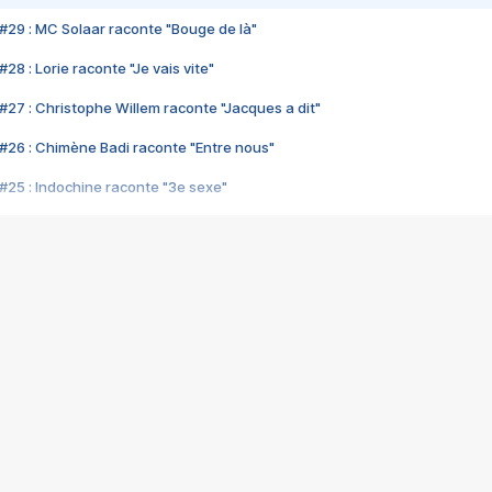
#29 : MC Solaar raconte "Bouge de là"
28 : Lorie raconte "Je vais vite"
#27 : Christophe Willem raconte "Jacques a dit"
#26 : Chimène Badi raconte "Entre nous"
#25 : Indochine raconte "3e sexe"
#24 : Zaho raconte "C'est chelou"
#23 : Patrick Bruel raconte "Au café des délices"
#22 : Kyo raconte "Le chemin"
#21 : Nolwenn Leroy raconte "Cassé"
#20 : Patrick Hernandez raconte "Born to be alive"
#19 : Lorie raconte "Près de moi"
#18 : Michael Jones raconte "A nos actes manqués" (avec Jean-Jacque