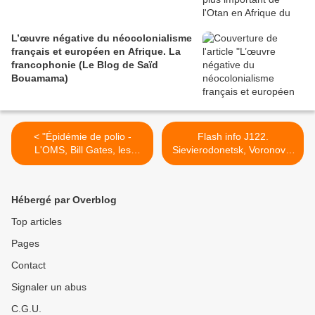
L’œuvre négative du néocolonialisme
français et européen en Afrique. La
francophonie (Le Blog de Saïd
Bouamama)
< "Épidémie de polio -
Flash info J122.
L'OMS, Bill Gates, les
Sievierodonetsk, Voronovo,
vaccins d'urgence et bien
Borovskoe et Sirotino sont
d'autres choses encore...
tombées, combats de rue à
(Off Guardian)
Lyssytchansk/ Missiles
Hébergé par Overblog
russes tirés depuis le
Bélarus/Le prix du gaz
Top articles
allemand pourrait tripler en
Pages
raison des coupures de
l'approvisionnement par la
Contact
Russie/ Des Officiers
français combattent en
Signaler un abus
Ukraine selon Avia.pro/ site
C.G.U.
nucléaire touché mais