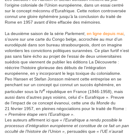
l’origine coloniale de l’Union européenne, dans un essai centré
sur le concept méconnu d’Eurafrique. Cette notion controversée
connut une gloire éphémère jusqu’à la conclusion du traité de
Rome en 1957 avant d’être effacée des mémoires.
La deuxième saison de la série
Parlement
,
en ligne depuis mai
,
s’ouvre sur une carte du Congo belge, accrochée au mur d’un
eurodéputé dans son bureau strasbourgeois, dont on imagine
volontiers les convictions politiques surannées. Ce plan furtif n’est
pas sans faire écho au projet de l’essai de deux universitaires
suédois que viennent de publier les éditions La Découverte :
réécrire l’histoire glorieuse des débuts de l’intégration
européenne, en y incorporant le legs toxique du colonialisme.
Peo Hansen et Stefan Jonsson mènent cette entreprise en se
penchant sur un concept qui connut un succès éphémère, en
e
particulier sous la IV
république en France (1946-1958), mais
aussi dans d’autres pays voisins, celui d’« Eurafrique ». Preuve
de l’impact de ce concept évanoui, cette une du
Monde
du
21 février 1957, en pleines négociations pour le traité de Rome :
« Première étape vers l’Eurafrique »
.
Les auteurs affirment ici que
« l’Eurafrique a rendu possible le
processus d’intégration européenne et constitue de ce fait un pan
occulté de l’histoire de l’Union »
, persuadés que
« l’UE n’aurait