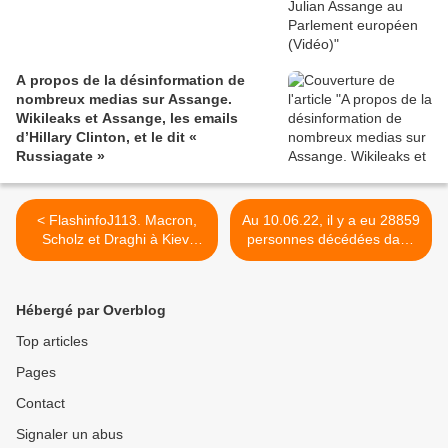
A propos de la désinformation de
nombreux medias sur Assange.
Wikileaks et Assange, les emails
d’Hillary Clinton, et le dit «
Russiagate »
< FlashinfoJ113. Macron,
Au 10.06.22, il y a eu 28859
Scholz et Draghi à Kiev/
personnes décédées dans
Avertissement de
les suites de la vaccination
Washington à Pékin/
anti-Covid aux USA selon la
Moscou accuse Kiev d'avoir
base de données VAERS >
Hébergé par Overblog
empêché l'évacuation de
civils/ 7 civils tués par
Top articles
l'artillerie ukrainienne à
Pages
Louhansk/ Macron: La
France va livrer "six Caesar
Contact
additionnels" à l'Ukraine/
Lyssytchansk:
Signaler un abus