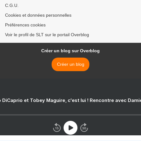
bombardements russes, 4
C.G.U.
morts selon Kiev/ La facture
d'énergie de l'Europe va
Cookies et données personnelles
augmenter de $400
milliards, dit Moscou
Préférences cookies
Voir le profil de SLT sur le portail Overblog
Créer un blog sur Overblog
Créer un blog
 DiCaprio et Tobey Maguire, c'est lui ! Rencontre avec Dam