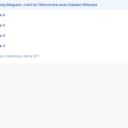
bey Maguire, c'est lui ! Rencontre avec Damien Witecka
e 6
e 5
e 4
e 3
s créatrices de la VF !
e 2
e 1
e Mektoub My Love arrive enfin ! Rencontre avec Shaïn Boumedine et Sal
i : après Toni en famille
elle réalise le bouleversant Dites lui que je l'aime
ais ! Rencontre autour de Vie privée de Rebecca Zlotowski