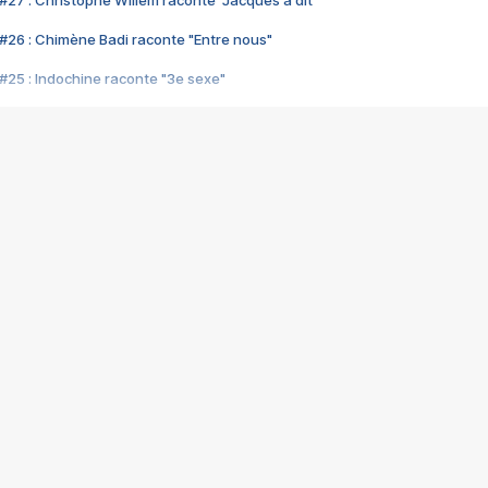
#27 : Christophe Willem raconte "Jacques a dit"
#26 : Chimène Badi raconte "Entre nous"
#25 : Indochine raconte "3e sexe"
#24 : Zaho raconte "C'est chelou"
#23 : Patrick Bruel raconte "Au café des délices"
#22 : Kyo raconte "Le chemin"
#21 : Nolwenn Leroy raconte "Cassé"
#20 : Patrick Hernandez raconte "Born to be alive"
#19 : Lorie raconte "Près de moi"
#18 : Michael Jones raconte "A nos actes manqués" (avec Jean-Jacque
#17 : Khaled raconte "Aïcha"
#16 : Corneille raconte "Parce qu'on vient de loin"
#15 : Indochine raconte "L'aventurier"