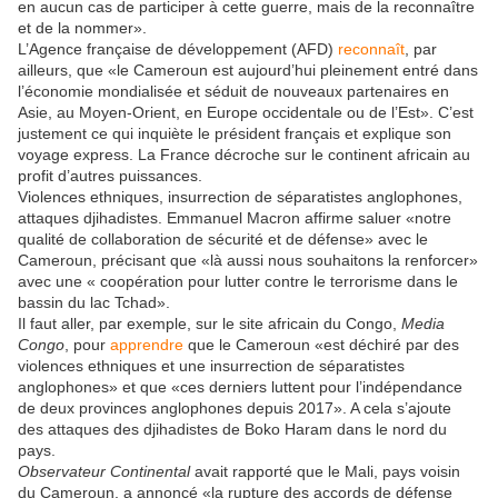
en aucun cas de participer à cette guerre, mais de la reconnaître
et de la nommer».
L’Agence française de développement (AFD)
reconnaît
, par
ailleurs, que «le Cameroun est aujourd’hui pleinement entré dans
l’économie mondialisée et séduit de nouveaux partenaires en
Asie, au Moyen-Orient, en Europe occidentale ou de l’Est». C’est
justement ce qui inquiète le président français et explique son
voyage express. La France décroche sur le continent africain au
profit d’autres puissances.
Violences ethniques, insurrection de séparatistes anglophones,
attaques djihadistes. Emmanuel Macron affirme saluer «notre
qualité de collaboration de sécurité et de défense» avec le
Cameroun, précisant que «là aussi nous souhaitons la renforcer»
avec une « coopération pour lutter contre le terrorisme dans le
bassin du lac Tchad».
Il faut aller, par exemple, sur le site africain du Congo,
Media
Congo
, pour
apprendre
que le Cameroun «est déchiré par des
violences ethniques et une insurrection de séparatistes
anglophones» et que «ces derniers luttent pour l’indépendance
de deux provinces anglophones depuis 2017». A cela s’ajoute
des attaques des djihadistes de Boko Haram dans le nord du
pays.
Observateur Continental
avait rapporté que le Mali, pays voisin
du Cameroun, a annoncé «la rupture des accords de défense