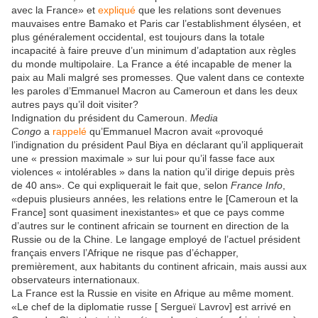
avec la France» et
expliqué
que les relations sont devenues
mauvaises entre Bamako et Paris car l’establishment élyséen, et
plus généralement occidental, est toujours dans la totale
incapacité à faire preuve d’un minimum d’adaptation aux règles
du monde multipolaire. La France a été incapable de mener la
paix au Mali malgré ses promesses. Que valent dans ce contexte
les paroles d’Emmanuel Macron au Cameroun et dans les deux
autres pays qu’il doit visiter?
Indignation du président du Cameroun.
Media
Congo
a
rappelé
qu’Emmanuel Macron avait «provoqué
l’indignation du président Paul Biya en déclarant qu’il appliquerait
une « pression maximale » sur lui pour qu’il fasse face aux
violences « intolérables » dans la nation qu’il dirige depuis près
de 40 ans». Ce qui expliquerait le fait que, selon
France Info
,
«depuis plusieurs années, les relations entre le [Cameroun et la
France] sont quasiment inexistantes» et que ce pays comme
d’autres sur le continent africain se tournent en direction de la
Russie ou de la Chine. Le langage employé de l’actuel président
français envers l’Afrique ne risque pas d’échapper,
premièrement, aux habitants du continent africain, mais aussi aux
observateurs internationaux.
La France est la Russie en visite en Afrique au même moment.
«Le chef de la diplomatie russe [ Sergueï Lavrov] est arrivé en