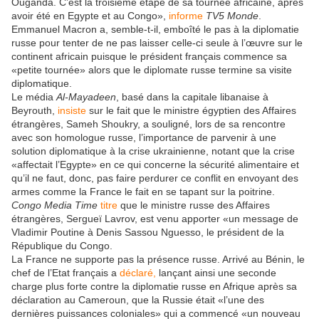
Ouganda. C’est la troisième étape de sa tournée africaine, après
avoir été en Egypte et au Congo»,
informe
TV5 Monde
.
Emmanuel Macron a, semble-t-il, emboîté le pas à la diplomatie
russe pour tenter de ne pas laisser celle-ci seule à l’œuvre sur le
continent africain puisque le président français commence sa
«petite tournée» alors que le diplomate russe termine sa visite
diplomatique.
Le média
Al-Mayadeen
, basé dans la capitale libanaise à
Beyrouth,
insiste
sur le fait que le ministre égyptien des Affaires
étrangères, Sameh Shoukry, a souligné, lors de sa rencontre
avec son homologue russe, l’importance de parvenir à une
solution diplomatique à la crise ukrainienne, notant que la crise
«affectait l’Egypte» en ce qui concerne la sécurité alimentaire et
qu’il ne faut, donc, pas faire perdurer ce conflit en envoyant des
armes comme la France le fait en se tapant sur la poitrine.
Congo Media Time
titre
que le ministre russe des Affaires
étrangères, Sergueï Lavrov, est venu apporter «un message de
Vladimir Poutine à Denis Sassou Nguesso, le président de la
République du Congo.
La France ne supporte pas la présence russe. Arrivé au Bénin, le
chef de l’Etat français a
déclaré,
lançant ainsi une seconde
charge plus forte contre la diplomatie russe en Afrique après sa
déclaration au Cameroun, que la Russie était «l’une des
dernières puissances coloniales» qui a commencé «un nouveau