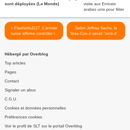
sont déployées (Le Monde)
< FlashinfoJ127. L’armée
Selon Jeffrey Sachs, le
russe affirme contrôler la
Sras-Cov-2 serait "sorti d'un
raffinerie de
laboratoire de
Lyssytchansk/La Russie
biotechnologie étatsunien"
réagira si l'Otan s'installe en
(Vidéo) >
Hébergé par Overblog
Finlande et Suède, dit
Poutine/ Les FAU ont tué
Top articles
des civils selon un
Pages
journaliste belge/ Les forces
russes se sont retirées de
Contact
l'île aux serpents/ Lavrov:
Un "rideau de fer" s'abat
Signaler un abus
entre la Russie et
C.G.U.
l'Occident/ 6000prisonniers
de guerre ukrainiens
Cookies et données personnelles
détenus par la Russie selon
Moscou
Préférences cookies
Voir le profil de SLT sur le portail Overblog