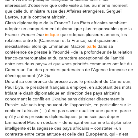
intéressant d’observer que cette visite a lieu au même moment
que celle du ministre russe des Affaires étrangères, Sergueï
Lavrov, sur le continent africain.
Clash diplomatique de la France? Les Etats africains semblent
adopter un comportement diplomatique plus responsables que la
France.
France Info
indique
que «depuis plusieurs années, les
relations entre le [Cameroun et la France] sont quasiment
inexistantes» alors qu’Emmanuel Macron
parle
dans sa
conférence de presse à Yaoundé «de la profondeur de la relation
franco-camerounaise et du caractère exceptionnel de l’amitié
entre nos deux pays» et que «nos priorités communes ont fait du
Cameroun l’un des premiers partenaires de l’Agence française de
développement (AFD)».
Durant sa conférence de presse avec le président du Cameroun,
Paul Biya, le président français a employé, en adoptant des mots
frôlant le clash diplomatique en direction des pays africains
concernant le conflit en Ukraine sans désigner directement la
Russie: «Je vois trop souvent de l’hypocrisie, en particulier sur le
continent africain (…) à ne pas savoir qualifier une guerre, parce
qu’il y a des pressions diplomatiques, je ne suis pas dupe».
Emmanuel Macron déclare – dénonçant en somme la diplomatie
intelligente et la sagesse des pays africains – constater «un
contraste entre cette attitude et celle des Européens, qui «n’est