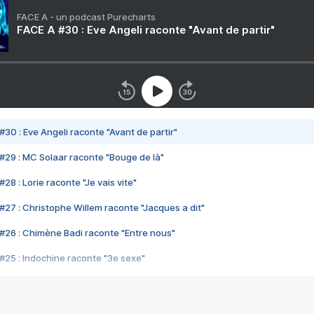
FACE A - un podcast Purecharts
FACE A #30 : Eve Angeli raconte "Avant de partir"
#30 : Eve Angeli raconte "Avant de partir"
#29 : MC Solaar raconte "Bouge de là"
28 : Lorie raconte "Je vais vite"
#27 : Christophe Willem raconte "Jacques a dit"
#26 : Chimène Badi raconte "Entre nous"
#25 : Indochine raconte "3e sexe"
#24 : Zaho raconte "C'est chelou"
#23 : Patrick Bruel raconte "Au café des délices"