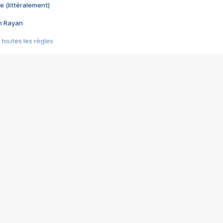
e (littéralement)
im Rayan
 toutes les règles
s les jeux vidéo
us choquant de Rockstar ? - Le scandale BULLY
e plus moche de Steam
du RÊVE tourne au CAUCHEMAR
pendant 8 heures
it… à tort
umiliés par un jeu vidéo
ire - Final Fantasy 8
ti un empire - Age of Empires
story DOFUS