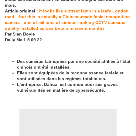
mois.
Article originel :
It looks like a street lamp in a leafy London
road... but this is actually a Chinese-made facial recognition
camera - one of millions of sinister-looking CCTV cameras
quietly installed across Britain in recent months
Par Sian Boyle
Daily Mail. 5.09.22
Des caméras fabriquées par une société affiliée à l'État
chinois ont été installées.
Elles sont équipées de la reconnaissance faciale et
sont utilisées dans les régimes totalitaires.
L'entreprise, Dahua, est connue pour ses graves
vulnérabilités en matière de cybersécurité.