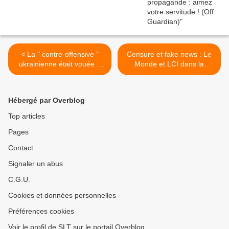
< La " contre-offensive "
Censure et fake news : Le
ukrainienne était vouée à
Monde et LCI dans la
l'échec - aujourd'hui, c'est
tourmente (France Soir) >
chose faite (MoA)
Hébergé par Overblog
Top articles
Pages
Contact
Signaler un abus
C.G.U.
Cookies et données personnelles
Préférences cookies
Voir le profil de SLT sur le portail Overblog