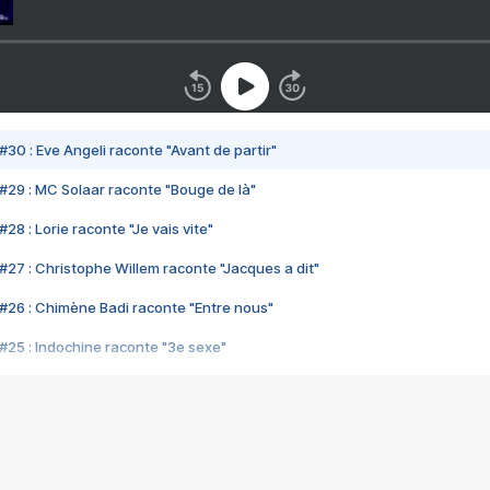
#30 : Eve Angeli raconte "Avant de partir"
#29 : MC Solaar raconte "Bouge de là"
28 : Lorie raconte "Je vais vite"
#27 : Christophe Willem raconte "Jacques a dit"
#26 : Chimène Badi raconte "Entre nous"
#25 : Indochine raconte "3e sexe"
#24 : Zaho raconte "C'est chelou"
#23 : Patrick Bruel raconte "Au café des délices"
#22 : Kyo raconte "Le chemin"