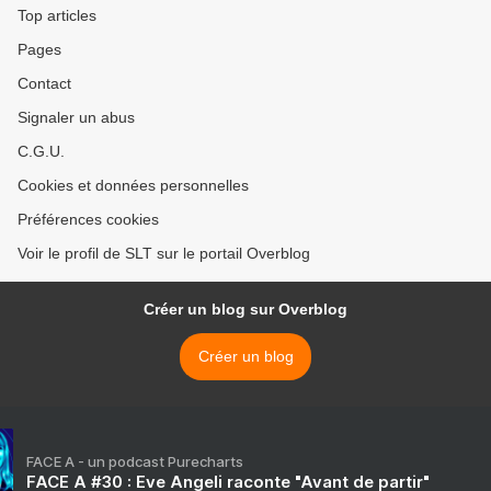
CDC refuse de recevoir
Big Pharma (Substack) >
Top articles
d'un ex-ingénieur du MIT
Pages
les données sur la sécurité
des vaccins recueillies par
Contact
le ministère israélien de la
Santé et lui envoie la police
Signaler un abus
(Substack)
C.G.U.
Cookies et données personnelles
Préférences cookies
Voir le profil de SLT sur le portail Overblog
Créer un blog sur Overblog
Créer un blog
FACE A - un podcast Purecharts
FACE A #30 : Eve Angeli raconte "Avant de partir"