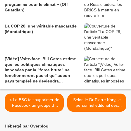
programme pour le climat » (Off
Guardian)
La COP 28, une véritable mascarade
(Mondafrique)
[Vidéo] Volte-face. Bill Gates estime
que les politiques climatiques
imposées par la "force brute" ne
fonctionneront pas et qu'"aucun
pays tempéré ne deviendra
inhabitable" (New York Times)
< La BBC fait supprimer de
Selon le Dr Pierre Kory, le
Facebook un groupe de
personnel éditorial des
250.000 personnes
revues médicales à fort
supportant les victimes des
impact recevait l'ordre de
vaccins anti-Covid tandis
censurer les études sur
Hébergé par Overblog
qu'une responsable des
l'ivermectine de la part de