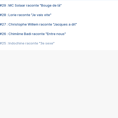
#29 : MC Solaar raconte "Bouge de là"
28 : Lorie raconte "Je vais vite"
#27 : Christophe Willem raconte "Jacques a dit"
#26 : Chimène Badi raconte "Entre nous"
#25 : Indochine raconte "3e sexe"
#24 : Zaho raconte "C'est chelou"
#23 : Patrick Bruel raconte "Au café des délices"
#22 : Kyo raconte "Le chemin"
#21 : Nolwenn Leroy raconte "Cassé"
#20 : Patrick Hernandez raconte "Born to be alive"
#19 : Lorie raconte "Près de moi"
#18 : Michael Jones raconte "A nos actes manqués" (avec Jean-Jacque