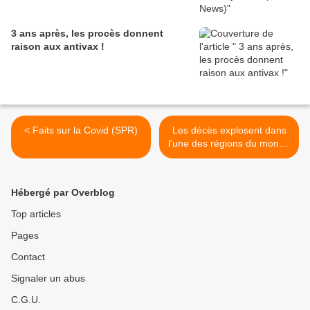
3 ans après, les procès donnent
raison aux antivax !
< Faits sur la Covid (SPR)
Les décès explosent dans
l'une des régions du monde
les mieux vaccinées à
ARNm contre la Covid
(Substack) >
Hébergé par Overblog
Top articles
Pages
Contact
Signaler un abus
C.G.U.