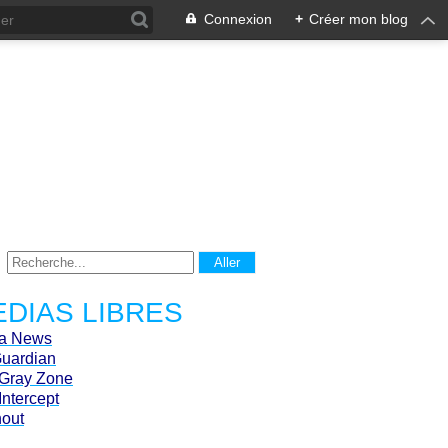
Connexion
+
Créer mon blog
DIAS LIBRES
ca News
Guardian
Gray Zone
Intercept
hout