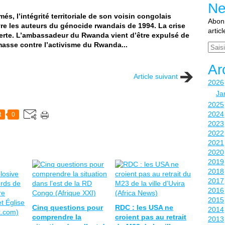
Ne
, l’intégrité territoriale de son voisin congolais
Abonn
re les auteurs du génocide rwandais de 1994. La crise
artic
erte. L’ambassadeur du Rwanda vient d’être expulsé de
masse contre l’activisme du Rwanda...
Email
Ar
Article suivant
2026
Ja
2025
2024
t
0
2023
2022
2021
2020
2019
2018
2017
2016
2015
Cinq questions pour
RDC : les USA ne
2014
comprendre la
croient pas au retrait
2013