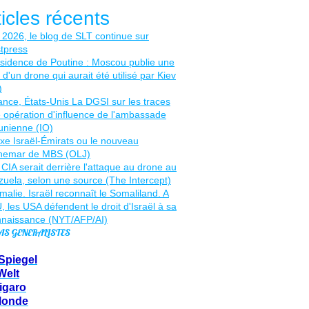
ticles récents
AS GENERALISTES
Spiegel
Welt
igaro
Monde