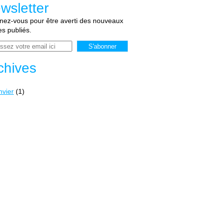
wsletter
ez-vous pour être averti des nouveaux
les publiés.
chives
nvier
(1)