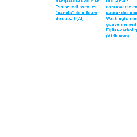
dangereuses du clan
RDC-USA :
Tshisekedi avec les
controverse e
"cartels" de pilleurs
autour des ac
de cobalt (AI)
Washington en
gouvernement 
Église catholi
(Afrik.com)