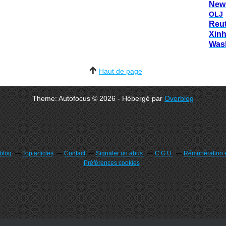
New
OLJ
Reu
Xin
Was
Haut de page
Theme: Autofocus © 2026 - Hébergé par
Overblog
rblog
Top articles
Contact
Signaler un abus
C.G.U.
Rémunération e
Préférences cookies