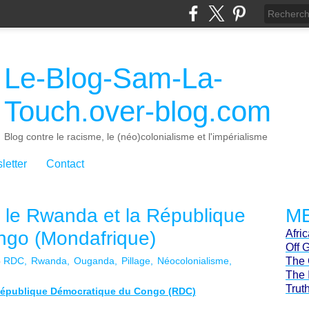
Le-Blog-Sam-La-
Touch.over-blog.com
Blog contre le racisme, le (néo)colonialisme et l'impérialisme
letter
Contact
e le Rwanda et la République
ME
ngo (Mondafrique)
Afri
Off 
5
RDC
Rwanda
Ouganda
Pillage
Néocolonialisme
The 
The 
Trut
a République Démocratique du Congo (RDC)