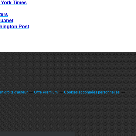
 York Times
ters
huanet
hington Post
n droits d'auteur
Offre Premium
Cookies et données personnelles