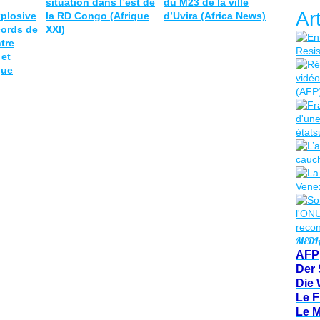
situation dans l’est de
du M23 de la ville
Ar
xplosive
la RD Congo (Afrique
d’Uvira (Africa News)
cords de
XXI)
tre
et
que
MEDI
AFP
Der 
Die 
Le F
Le 