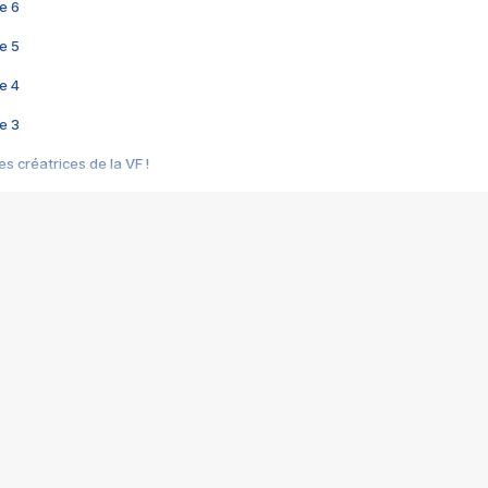
e 6
e 5
e 4
e 3
s créatrices de la VF !
e 2
e 1
e Mektoub My Love arrive enfin ! Rencontre avec Shaïn Boumedine et Sal
i : après Toni en famille
elle réalise le bouleversant Dites lui que je l'aime
ais ! Rencontre autour de Vie privée de Rebecca Zlotowski
 de Marguerite, Grave... Rencontre avec Ella Rumpf
 Les Rêveurs, un film intime sur la santé mentale