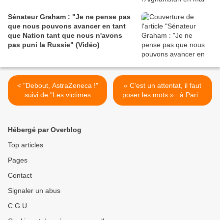
Sénateur Graham : "Je ne pense pas
que nous pouvons avancer en tant
que Nation tant que nous n'avons
pas puni la Russie" (Vidéo)
< "Debout, AstraZeneca !"
« C’est un attentat, il faut
suivi de "Les victimes
poser les mots » : à Paris,
d'AstraZeneca" (Off
la communauté kurde dit sa
Guardian)
colère. Parmi les victimes :
une responsable du
Hébergé par Overblog
Mouvement des femmes
kurdes de France et le
Top articles
chanteur kurde Mîr Perwer
Pages
(Mediapart) >
Contact
Signaler un abus
C.G.U.