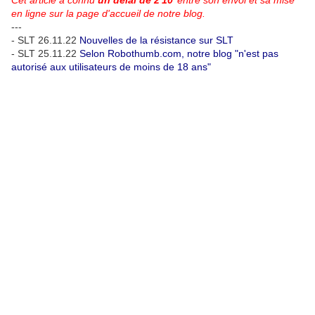
Cet article a connu
un délai de 2'10''
entre son envoi et sa mise
en ligne sur la page d'accueil de notre blog.
---
- SLT 26.11.22
Nouvelles de la résistance sur SLT
- SLT 25.11.22
Selon Robothumb.com, notre blog "n'est pas
autorisé aux utilisateurs de moins de 18 ans"