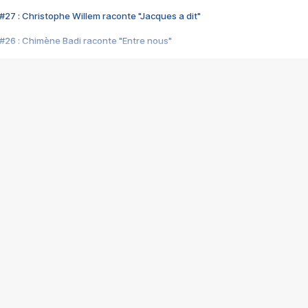
#27 : Christophe Willem raconte "Jacques a dit"
#26 : Chimène Badi raconte "Entre nous"
#25 : Indochine raconte "3e sexe"
#24 : Zaho raconte "C'est chelou"
#23 : Patrick Bruel raconte "Au café des délices"
#22 : Kyo raconte "Le chemin"
#21 : Nolwenn Leroy raconte "Cassé"
#20 : Patrick Hernandez raconte "Born to be alive"
#19 : Lorie raconte "Près de moi"
#18 : Michael Jones raconte "A nos actes manqués" (avec Jean-Jacque
#17 : Khaled raconte "Aïcha"
#16 : Corneille raconte "Parce qu'on vient de loin"