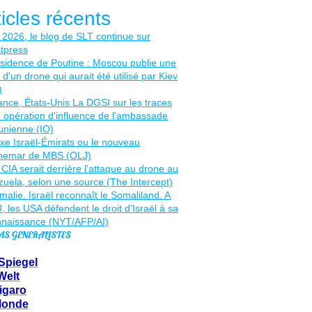
ticles récents
AS GENERALISTES
Spiegel
Welt
igaro
Monde