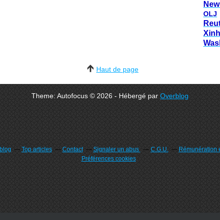
New
OLJ
Reu
Xin
Was
Haut de page
Theme: Autofocus © 2026 - Hébergé par
Overblog
rblog
Top articles
Contact
Signaler un abus
C.G.U.
Rémunération e
Préférences cookies