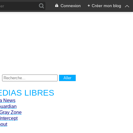
Connexion
+
Créer mon blog
DIAS LIBRES
ca News
Guardian
Gray Zone
Intercept
hout