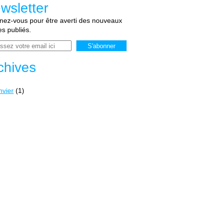
wsletter
ez-vous pour être averti des nouveaux
les publiés.
chives
nvier
(1)