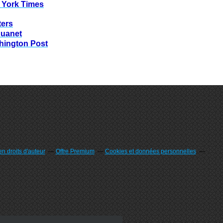
 York Times
ters
huanet
hington Post
n droits d'auteur
Offre Premium
Cookies et données personnelles