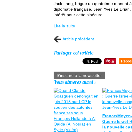
Jack Lang, brigue un quatrième mandat à la
diplomatie française, Jean Yves Le Drian
intérêt pour cette sinécure...
Lire la suite
Article précédent
Partager cet article
Repos
S'inscrire à la newsletter
Vous aimerez aussi :
France/Moyen-o
Guerre Israël-
la nouvelle ca