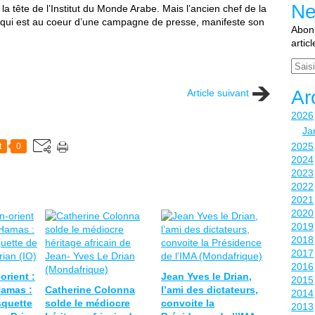
Ne
 tête de l’Institut du Monde Arabe. Mais l’ancien chef de la
, qui est au coeur d’une campagne de presse, manifeste son
Abonn
artic
Email
Ar
Article suivant
2026
Ja
2025
t
0
2024
2023
2022
2021
2020
2019
2018
2017
2016
rient :
Jean Yves le Drian,
2015
Hamas :
Catherine Colonna
l’ami des dictateurs,
2014
squette
solde le médiocre
convoite la
2013