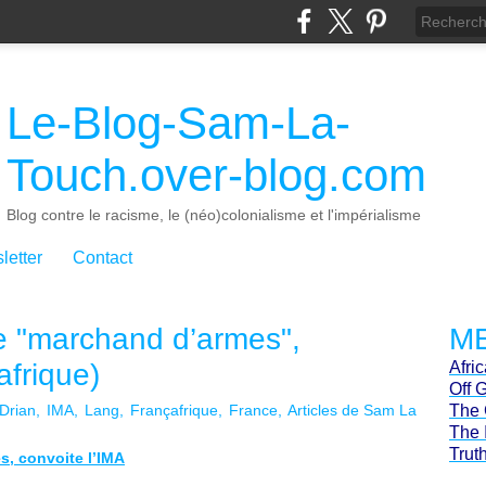
Le-Blog-Sam-La-
Touch.over-blog.com
Blog contre le racisme, le (néo)colonialisme et l'impérialisme
letter
Contact
le "marchand d’armes",
ME
afrique)
Afri
Off 
Drian
IMA
Lang
Françafrique
France
Articles de Sam La
The 
The 
Trut
s, convoite l’IMA