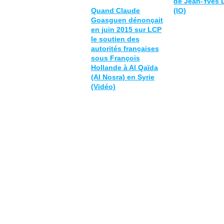
de Jean-Yves 
Quand Claude
(IO)
Goasguen dénonçait
en juin 2015 sur LCP
le soutien des
autorités françaises
sous François
Hollande à Al Qaïda
(Al Nosra) en Syrie
(Vidéo)