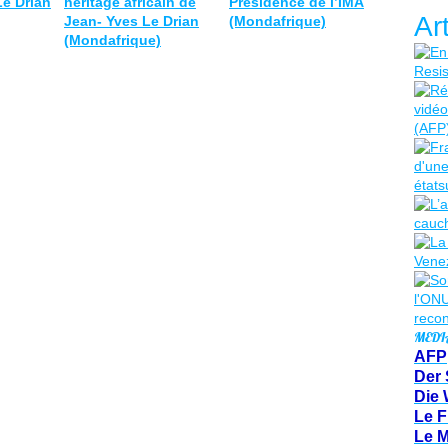
Le Drian
héritage africain de
Présidence de l’IMA
Ar
Jean- Yves Le Drian
(Mondafrique)
(Mondafrique)
MEDI
AFP
Der 
Die 
Le F
Le 