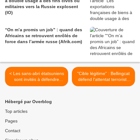
à double usage à des fins civils ou
militaires vers la Russie explosent
(IO)
“On m’a promis un job” : quand des
Africains se retrouvent enrôlés de
force dans l’armée russe (Afrik.com)
< Les sans-abri étatsuniens
"Cible légitime" : Bellingcat
sont invités à défendre
défend l'attentat terroriste
l’Ukraine (Reporter)
perpétré dans un café de
Saint-Pétersbourg (The
Gray Zone) >
Hébergé par Overblog
Top articles
Pages
Contact