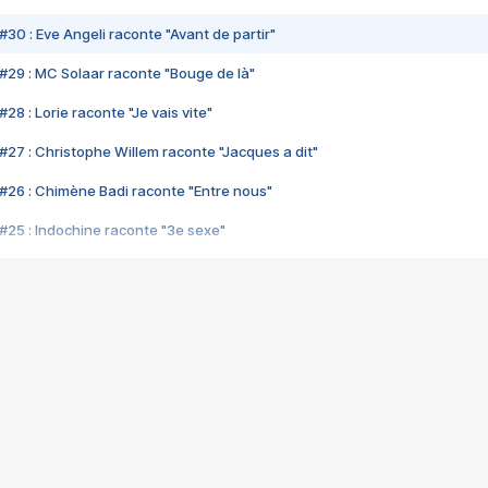
#30 : Eve Angeli raconte "Avant de partir"
#29 : MC Solaar raconte "Bouge de là"
28 : Lorie raconte "Je vais vite"
#27 : Christophe Willem raconte "Jacques a dit"
#26 : Chimène Badi raconte "Entre nous"
#25 : Indochine raconte "3e sexe"
#24 : Zaho raconte "C'est chelou"
#23 : Patrick Bruel raconte "Au café des délices"
#22 : Kyo raconte "Le chemin"
#21 : Nolwenn Leroy raconte "Cassé"
#20 : Patrick Hernandez raconte "Born to be alive"
#19 : Lorie raconte "Près de moi"