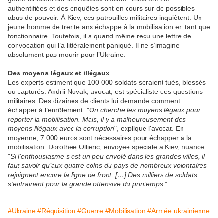
authentifiées et des enquêtes sont en cours sur de possibles
abus de pouvoir. À Kiev, ces patrouilles militaires inquiètent. Un
jeune homme de trente ans échappe à la mobilisation en tant que
fonctionnaire. Toutefois, il a quand même reçu une lettre de
convocation qui l’a littéralement paniqué. Il ne s’imagine
absolument pas mourir pour l’Ukraine.
Des moyens légaux et illégaux
Les experts estiment que 100 000 soldats seraient tués, blessés
ou capturés. Andrii Novak, avocat, est spécialiste des questions
militaires. Des dizaines de clients lui demande comment
échapper à l’enrôlement. "
On cherche les moyens légaux pour
reporter la mobilisation. Mais, il y a malheureusement des
moyens illégaux avec la corruption
", explique l’avocat. En
moyenne, 7 000 euros sont nécessaires pour échapper à la
mobilisation. Dorothée Olliéric, envoyée spéciale à Kiev, nuance :
"
Si l’enthousiasme s’est un peu envolé dans les grandes villes, il
faut savoir qu’aux quatre coins du pays de nombreux volontaires
rejoignent encore la ligne de front. […] Des milliers de soldats
s’entrainent pour la grande offensive du printemps.
"
#Ukraine
#Réquisition
#Guerre
#Mobilisation
#Armée ukrainienne