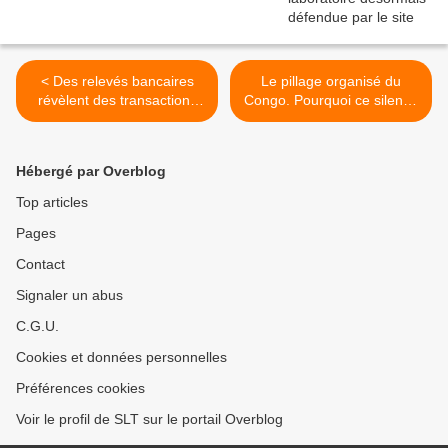
< Des relevés bancaires
Le pillage organisé du
révèlent des transactions
Congo. Pourquoi ce silence
de plusieurs millions entre
médiatique ? (Mondafrique)
Hunter Biden et des
>
entreprises chinoises selon
Hébergé par Overblog
le sénateur Johnson (Just
The News)
Top articles
Pages
Contact
Signaler un abus
C.G.U.
Cookies et données personnelles
Préférences cookies
Voir le profil de SLT sur le portail Overblog