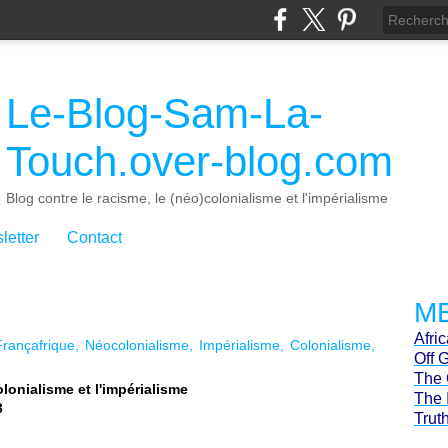
Le-Blog-Sam-La-
Touch.over-blog.com
Blog contre le racisme, le (néo)colonialisme et l'impérialisme
letter
Contact
ME
Afri
Françafrique
Néocolonialisme
Impérialisme
Colonialisme
Off 
The 
olonialisme et l'impérialisme
The 
3
Trut