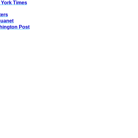
 York Times
ters
huanet
hington Post