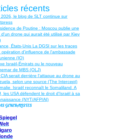
ticles récents
AS GENERALISTES
Spiegel
Welt
igaro
Monde