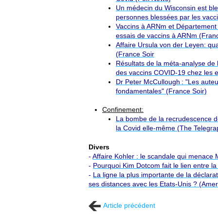
Un médecin du Wisconsin est bles
personnes blessées par les vacc
Vaccins à ARNm et Département d
essais de vaccins à ARNm (Franc
Affaire Ursula von der Leyen: qu
(France Soir
Résultats de la méta-analyse de l'
des vaccins COVID-19 chez les e
Dr Peter McCullough : "Les auteu
fondamentales" (France Soir)
Confinement:
La bombe de la recrudescence des
la Covid elle-même (The Telegra
Divers
-
Affaire Kohler : le scandale qui menace
-
Pourquoi Kim Dotcom fait le lien entre l
-
La ligne la plus importante de la déclar
ses distances avec les Etats-Unis ? (Ame
Article précédent