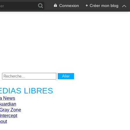
Connexion
+
Créer mon blog
DIAS LIBRES
ca News
Guardian
Gray Zone
Intercept
hout