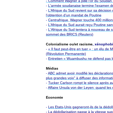
- Comment Wagner a pillé l'or du Soudan.
-
L'armée soudanaise termine l'examen de
-
L’Afrique du Sud revient sur sa décision 
l’obtention d’un mandat de Poutine
-
Centrafrique, Wagner touche 400 millio
-
L’Afrique du Sud aurait reçu Poutine san
-
L'Afrique du Sud tentera à nouveau de se 
sommet des BRICS (Reuters)
Colonialisme ou/et racisme
, xénophob
-
« Il faut peut-être en tuer » : un élu d
(Révolution Permanente)
-
Entretien « Wuambushu ne défend pas les
Médias
-
ABC admet avoir modifié les déclaration
plus grandes voix" à diffuser des informa
-
Tucker Carlson rompt le silence après a
-
Affaire Ursula von der Leyen: quand les 
Economie
-
Les Etats-Unis gagneront-ils de la dédol
-
La dédollarisation passe à la vitesse su