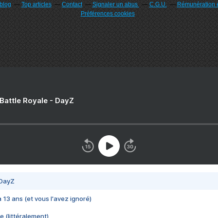
rblog
Top articles
Contact
Signaler un abus
C.G.U.
Rémunération e
Préférences cookies
 Battle Royale - DayZ
 DayZ
 a 13 ans (et vous l'avez ignoré)
e (littéralement)