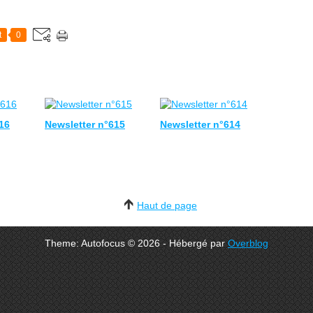
t
0
16
Newsletter n°615
Newsletter n°614
Haut de page
Theme: Autofocus © 2026 - Hébergé par
Overblog