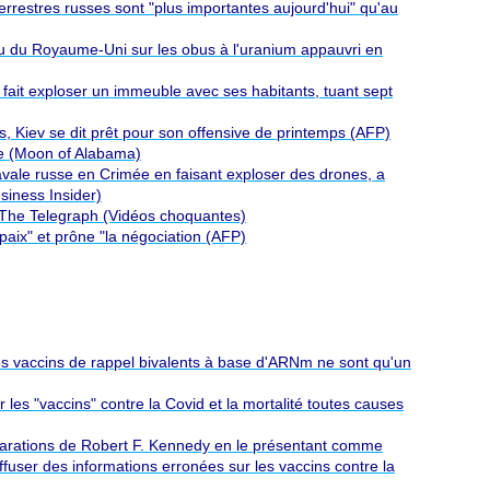
terrestres russes sont "plus importantes aujourd'hui" qu'au
u du Royaume-Uni sur les obus à l'uranium appauvri en
 fait exploser un immeuble avec ses habitants, tuant sept
, Kiev se dit prêt pour son offensive de printemps (AFP)
ne (Moon of Alabama)
avale russe en Crimée en faisant exploser des drones, a
usiness Insider)
n The Telegraph (Vidéos choquantes)
paix" et prône "la négociation (AFP)
es vaccins de rappel bivalents à base d'ARNm ne sont qu'un
les "vaccins" contre la Covid et la mortalité toutes causes
larations de Robert F. Kennedy en le présentant comme
iffuser des informations erronées sur les vaccins contre la