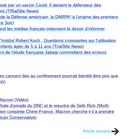
sé par un vaccin Covid. Il devient le défenseur des
ins (TRialSite News)
e la Défense américain: la DARPA* à l’origine des premiers
e Soir)
and les médias français méprisent le devoir d’informer
Institut Robert Koch : Questions croissantes sur l'utilisation
nfants âgés de 5 à 11 ans (TrialSIte News)
rs de l’étude française Jabagi commettent des erreurs
 cancers liée au confinement pourrait bientôt être pire que
ph)
 Macron (Vidéo)
a fuite d'emails du DNC et le meurtre de Seth Rich (MoA)
ation conjointe Chine-France. Macron cherche-t-il à prendre
rican Conservative)
Article suivant