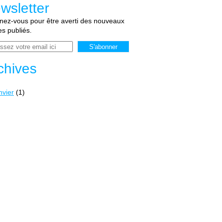
wsletter
ez-vous pour être averti des nouveaux
les publiés.
chives
nvier
(1)