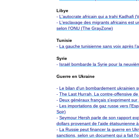
Libye
-
L'autocrate africain qui a trahi Kadhafi (
-
L'esclavage des migrants africains est u
selon l'ONU (The GrayZone)
Tunisie
-
La gauche tunisienne sans voix après l’
Syrie
-
Israël bombarde la Syrie pour la neuviè
Guerre en Ukraine
-
Le bilan d'un bombardement ukrainien su
-
The Last Hurrah. La contre-offensive de
-
Deux généraux français s'expriment sur 
-
Les importations de gaz russe vers l'Es
Soir)
-
Seymour Hersh parle de son rapport expl
dollars provenant de l'aide étatsunienne à
-
La Russie peut financer la guerre en U
sanctions, selon un document qui a fait l'