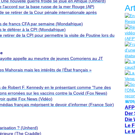
 Une nouvelle guerre froide se joue en Afrique (Unherd)
Ar
 l'accord sur la base russe de la mer Rouge (AP)
de se retirer de la Cour pénale internationale après
ns de francs CFA par semaine (Mondafrique)
s le déférer à la CPI (Mondafrique)
retirer de la CPI pour permettre la visite de Poutine lors du
ie
e Mayotte appelle au meurtre de jeunes Comoriens au JT
 Mahorais mais les intérêts de l’État français »
s de Robert F. Kennedy en le présentant comme "l'une des
tions erronées sur les vaccins contre la Covid (Fox News)
voir quitté Fox News (Vidéo)
MEDI
médias français méprisent le devoir d’informer (France Soir)
AFP
Der 
Die 
Le F
larisation ? (Unherd)
Le 
périeure (The Craddle)