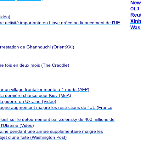
New
OLJ
Reu
Vidéo)
Xin
ne activité importante en Libye grâce au financement de l'UE
Was
arrestation de Ghannouchi (OrientXXI)
me fois en deux mois (The Craddle)
r un village frontalier monte à 4 morts (AFP)
 la dernière chance pour Kiev (MoA)
la guerre en Ukraine (Vidéo)
pagne augmentent malgré les restrictions de l'UE (France
osif sur le détournement par Zelensky de 400 millions de
 l'Ukraine (Vidéo)
kraine pendant une année supplémentaire malgré les
objet d'une fuite (Washington Post)