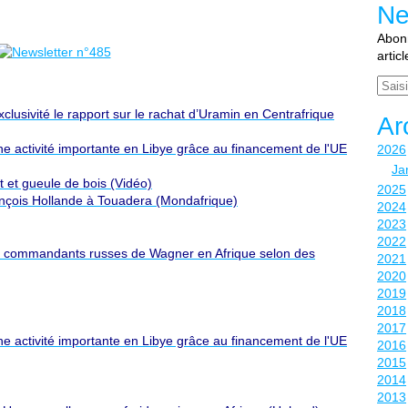
Ne
Abonn
artic
Email
clusivité le rapport sur le rachat d’Uramin en Centrafrique
Ar
ne activité importante en Libye grâce au financement de l'UE
2026
Ja
 et gueule de bois (Vidéo)
2025
ançois Hollande à Touadera (Mondafrique)
2024
2023
2022
les commandants russes de Wagner en Afrique selon des
2021
2020
2019
2018
2017
ne activité importante en Libye grâce au financement de l'UE
2016
2015
2014
2013