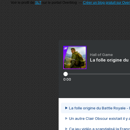
Voir le profil de
SLT
sur le portail Overblog
Créer un blog gratuit sur Ove
Hall of Game
La folle origine du
0:00
La folle origine du Battle Royale -
Un autre Clair Obscur existait il y
Ce jeu vidéo a scandalisé la Franc