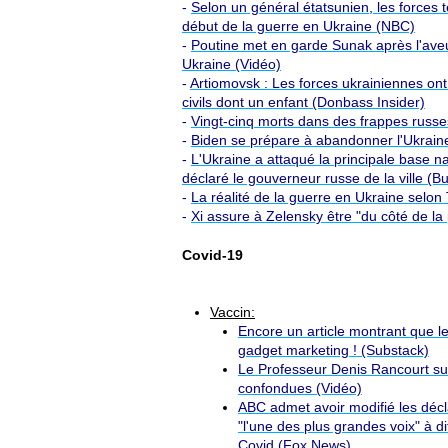
-
Selon un général étatsunien, les forces 
début de la guerre en Ukraine (NBC)
-
Poutine met en garde Sunak après l'ave
Ukraine (Vidéo)
-
Artiomovsk : Les forces ukrainiennes ont
civils dont un enfant (Donbass Insider)
-
Vingt-cinq morts dans des frappes russes
-
Biden se prépare à abandonner l'Ukrai
-
L'Ukraine a attaqué la principale base n
déclaré le gouverneur russe de la ville (B
-
La réalité de la guerre en Ukraine selo
-
Xi assure à Zelensky être "du côté de la 
Covid-19
Vaccin:
Encore un article montrant que l
gadget marketing ! (Substack)
Le Professeur Denis Rancourt sur 
confondues (Vidéo)
ABC admet avoir modifié les déc
"l'une des plus grandes voix" à d
Covid (Fox News)