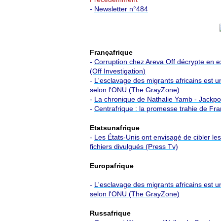
-
Newsletter n°484
Françafrique
-
Corruption chez Areva Off décrypte en ex
(Off Investigation)
-
L'esclavage des migrants africains est u
selon l'ONU (The GrayZone)
-
La chronique de Nathalie Yamb - Jackpot
-
Centrafrique : la promesse trahie de Fr
Etatsunafrique
-
Les États-Unis ont envisagé de cibler 
fichiers divulgués (Press Tv)
Europafrique
-
L'esclavage des migrants africains est u
selon l'ONU (The GrayZone)
Russafrique