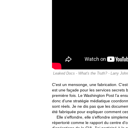
Leaked Docs - What's the Truth? - Larry John
C'est un mensonge, une fabrication. C'est B
est une façade pour les services secrets bri
première fois. Le Washington Post l'a ensui
donc d'une stratégie médiatique coordon
sont réels. Je ne dis pas que les document
été fabriquée pour expliquer comment ces
Elle s'effondre, elle s'effondre simplem
répertorié comme le rapport du centre d'op
d'opérations de la CIA. J'ai participé à la