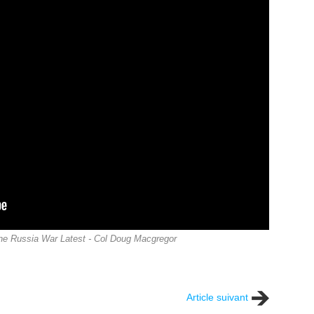
ine Russia War Latest - Col Doug Macgregor
Article suivant