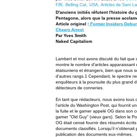
FBI
Belling Cat
USA
Articles de Sam L
D'anciens initiés réfutent l'histoire du
Pentagone, alors que la presse acclame
Article originel :
Former Insiders Debun
Cheers Arrest
Par Yves Smith
Naked Capitalism
Lambert et moi avons discuté du fait que 
montre le nombre d'articles apparaissant
étatsuniens et étrangers, bien que nous so
d'autres rangs.1 Cependant, le spectre r
enquêteurs à la poursuite du plus grand
détecteurs de conneries.
En tant que rédacteurs, nous avons tous deu
l'article du Washington Post, qui fournit u
la fuite et le gamer appelé OG dans son c
gamer "Old Guy" (vieux gars). Selon le Post
OG était censé fournir des résumés écrits 
documents classifiés. Lorsqu'il n'obtenait p
publication des documents eux-mêmes.