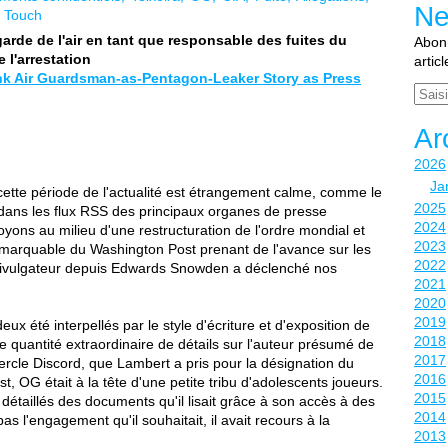
Ne
a Touch
 garde de l'air en tant que responsable des fuites du
Abonn
 l'arrestation
artic
k Air Guardsman-as-Pentagon-Leaker Story as Press
Email
Ar
2026
Ja
cette période de l'actualité est étrangement calme, comme le
2025
 dans les flux RSS des principaux organes de presse
2024
yons au milieu d'une restructuration de l'ordre mondial et
2023
emarquable du Washington Post prenant de l'avance sur les
2022
 divulgateur depuis Edwards Snowden a déclenché nos
2021
2020
2019
x été interpellés par le style d'écriture et d'exposition de
2018
ne quantité extraordinaire de détails sur l'auteur présumé de
2017
ercle Discord, que Lambert a pris pour la désignation du
2016
, OG était à la tête d'une petite tribu d'adolescents joueurs.
2015
détaillés des documents qu'il lisait grâce à son accès à des
2014
as l'engagement qu'il souhaitait, il avait recours à la
2013