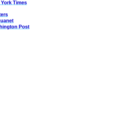
 York Times
ters
huanet
hington Post