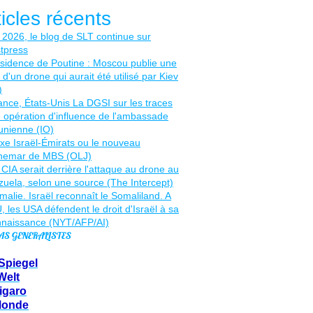
ticles récents
AS GENERALISTES
Spiegel
Welt
igaro
Monde