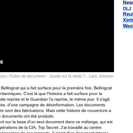
New
OLJ
Reu
Xin
Was
son / Fuites de documents - Quelle est la vérité ? - Larry Johnson
ellingcat qui a fait surface pour la première fois. Bellingcat
tanniques. C'est là que l'histoire a fait surface pour la
te reprise et le Guardian l'a reprise, le même jour. Il s'agit
née, d'une campagne de désinformation. Les documents
s sont des fabrications. Mais cette histoire de couverture a
 documents ont été produits.
ent sur la base d'un seul document dans ce mélange, qui est
érations de la CIA, Top Secret. J'ai travaillé au centre
 préparation de ces rapports. Il s'agit d'un document interne