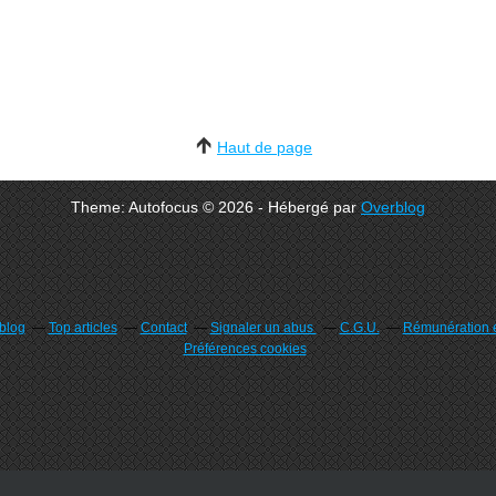
Haut de page
Theme: Autofocus © 2026 - Hébergé par
Overblog
rblog
Top articles
Contact
Signaler un abus
C.G.U.
Rémunération e
Préférences cookies