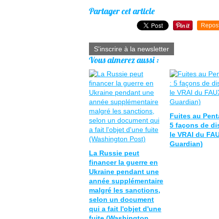
Partager cet article
Repos
S'inscrire à la newsletter
Vous aimerez aussi :
Fuites au Pent
5 façons de di
le VRAI du FAU
Guardian)
La Russie peut
financer la guerre en
Ukraine pendant une
année supplémentaire
malgré les sanctions,
selon un document
qui a fait l'objet d'une
fuite (Washington