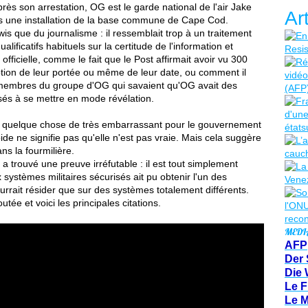
ès son arrestation, OG est le garde national de l'air Jake
Ar
dans une installation de la base commune de Cape Cod.
wis que du journalisme : il ressemblait trop à un traitement
lificatifs habituels sur la certitude de l'information et
fficielle, comme le fait que le Post affirmait avoir vu 300
ion de leur portée ou même de leur date, ou comment il
 membres du groupe d'OG qui savaient qu'OG avait des
osés à se mettre en mode révélation.
nt quelque chose de très embarrassant pour le gouvernement
ide ne signifie pas qu'elle n'est pas vraie. Mais cela suggère
ns la fourmilière.
a trouvé une preuve irréfutable : il est tout simplement
systèmes militaires sécurisés ait pu obtenir l'un des
urrait résider que sur des systèmes totalement différents.
outée et voici les principales citations.
MEDI
AFP
Der 
Die 
Le F
Le 