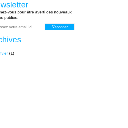
wsletter
ez-vous pour être averti des nouveaux
les publiés.
chives
nvier
(1)