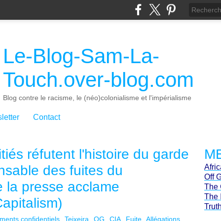
Le-Blog-Sam-La-
Touch.over-blog.com
Blog contre le racisme, le (néo)colonialisme et l'impérialisme
letter
Contact
tiés réfutent l'histoire du garde
ME
nsable des fuites du
Afri
Off 
e la presse acclame
The 
The 
Capitalism)
Trut
ents confidentiels
Teixeira
OG
CIA
Fuite
Allégations