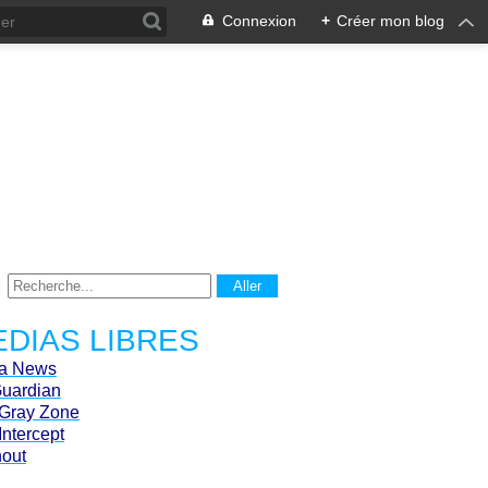
Connexion
+
Créer mon blog
DIAS LIBRES
ca News
Guardian
Gray Zone
Intercept
hout