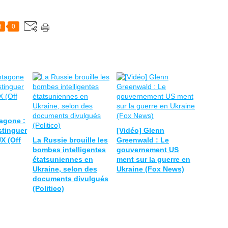
t
0
agone :
stinguer
[Vidéo] Glenn
X (Off
La Russie brouille les
Greenwald : Le
bombes intelligentes
gouvernement US
étatsuniennes en
ment sur la guerre en
Ukraine, selon des
Ukraine (Fox News)
documents divulgués
(Politico)