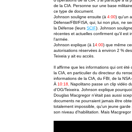
de la CIA. Personne sur une base militair
ce type de document.
Johnson souligne ensuite (à
4:00
) qu'un 
Défense/FBI/FISA, qui, lui non plus, ne ser
la Défense (leurs
SCIF
). Johnson soulign
récentes et actuelles confirment qu'il est
l'armée.
Johnson explique (à 1
4:00
) que même cer
autorisations réservées à environ 2 % des m
Teixeia y ait eu accès.
Il affirme que les informations qui ont été
la CIA, en particulier du directeur du rense
informations de la CIA, du FBI, de la NSA 
À
10:18,
Napolitano passe un clip vidéo du
d'OG/Teixeira. Johnson explique pourquoi
Douglas Macgregor n'était pas aussi scep
documents ne pourraient jamais être obten
totalement impossible, qu'un jeune garde 
son niveau d'habilitation. Mais Macgregor