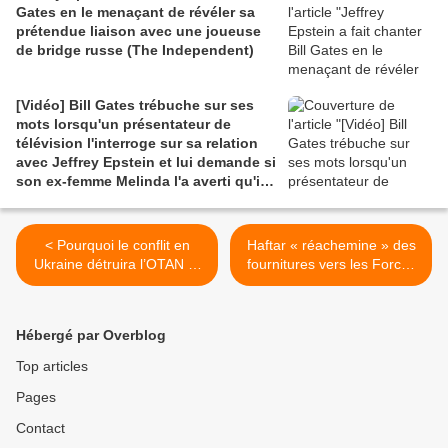
Gates en le menaçant de révéler sa
prétendue liaison avec une joueuse
de bridge russe (The Independent)
[Vidéo] Bill Gates trébuche sur ses
mots lorsqu'un présentateur de
télévision l'interroge sur sa relation
avec Jeffrey Epstein et lui demande si
son ex-femme Melinda l'a averti qu'il
pouvait être "sexuellement
compromis" (Daily Mail)
< Pourquoi le conflit en
Haftar « réachemine » des
Ukraine détruira l’OTAN et
fournitures vers les Forces
Biden (Counterpunch)
de soutien rapide au
Soudan (MEE) >
Hébergé par Overblog
Top articles
Pages
Contact