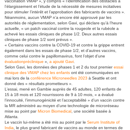
vaccination VMAP », y compris « l’identification des obstacles à
l’élargissement et l’étude de la nécessité de mesures incitatives
pour stimuler l’intérêt et l’approbation des fabricants de vaccins ».
Néanmoins, aucun VMAP n’a encore été approuvé par les
autorités de réglementation, selon Gavi, qui déclare qu’à l’heure
actuelle, « un patch vaccinal contre la rougeole et la rubéole a
achevé les essais cliniques de phase 1/2. Deux autres essais
cliniques de phase 1/2 sont prévus ».
« Certains vaccins contre la COVID-19 et contre la grippe entrent
également dans les essais de phase 1/2, et d’autres vaccins,
comme celui contre le papillomavirus, font l’objet d’une
évaluation
préclinique
»,
a ajouté Gavi
.
Selon Gavi, les données des phases 1 et 2 du tout premier
essai
clinique des VMAP chez les enfants
ont été communiquées en
mai lors de la
conférence Microneedles 2023
à Seattle et ont
donné des « résultats prometteurs ».
L’essai, mené en Gambie auprès de 45 adultes, 120 enfants de
15 à 18 mois et 120 nourrissons de 9 à 10 mois, « a évalué
l’innocuité, l’immunogénicité et l’acceptabilité » d’un vaccin contre
la MR administré au moyen d’une technologie de microréseau
mise au point par
Micron Biomedical
, une société basée à
Atlanta.
Le vaccin lui-même a été mis au point par le
Serum Institute of
India
, le plus grand fabricant de vaccins au monde en termes de