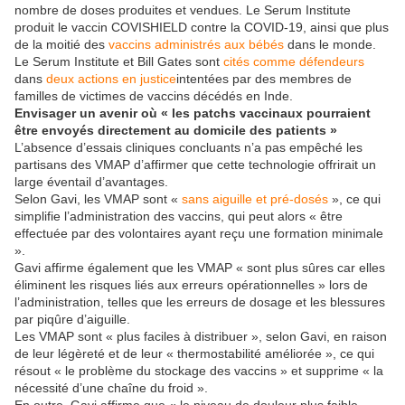
nombre de doses produites et vendues. Le Serum Institute
produit le vaccin COVISHIELD contre la COVID-19, ainsi que plus
de la moitié des
vaccins administrés aux bébés
dans le monde.
Le Serum Institute et Bill Gates sont
cités comme défendeurs
dans
deux actions en justice
intentées par des membres de
familles de victimes de vaccins décédés en Inde.
Envisager un avenir où « les patchs vaccinaux pourraient
être envoyés directement au domicile des patients »
L’absence d’essais cliniques concluants n’a pas empêché les
partisans des VMAP d’affirmer que cette technologie offrirait un
large éventail d’avantages.
Selon Gavi, les VMAP sont «
sans aiguille et pré-dosés
», ce qui
simplifie l’administration des vaccins, qui peut alors « être
effectuée par des volontaires ayant reçu une formation minimale
».
Gavi affirme également que les VMAP « sont plus sûres car elles
éliminent les risques liés aux erreurs opérationnelles » lors de
l’administration, telles que les erreurs de dosage et les blessures
par piqûre d’aiguille.
Les VMAP sont « plus faciles à distribuer », selon Gavi, en raison
de leur légèreté et de leur « thermostabilité améliorée », ce qui
résout « le problème du stockage des vaccins » et supprime « la
nécessité d’une chaîne du froid ».