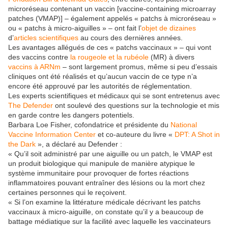
microréseau contenant un vaccin [vaccine-containing microarray
patches (VMAP)] – également appelés « patchs à microréseau »
ou « patchs à micro-aiguilles » – ont fait l’
objet de dizaines
d’
articles scientifiques
au cours des dernières années.
Les avantages allégués de ces « patchs vaccinaux » – qui vont
des vaccins contre
la rougeole et la rubéole
(MR) à divers
vaccins à ARNm
– sont largement promus, même si peu d’essais
cliniques ont été réalisés et qu’aucun vaccin de ce type n’a
encore été approuvé par les autorités de réglementation.
Les experts scientifiques et médicaux qui se sont entretenus avec
The Defender
ont soulevé des questions sur la technologie et mis
en garde contre les dangers potentiels.
Barbara Loe Fisher, cofondatrice et présidente du
National
Vaccine Information Center
et co-auteure du livre «
DPT: A Shot in
the Dark
», a déclaré au Defender :
« Qu’il soit administré par une aiguille ou un patch, le VMAP est
un produit biologique qui manipule de manière atypique le
système immunitaire pour provoquer de fortes réactions
inflammatoires pouvant entraîner des lésions ou la mort chez
certaines personnes qui le reçoivent.
« Si l’on examine la littérature médicale décrivant les patchs
vaccinaux à micro-aiguille, on constate qu’il y a beaucoup de
battage médiatique sur la facilité avec laquelle les vaccinateurs