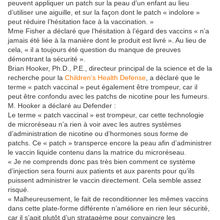
peuvent appliquer un patch sur la peau d’un enfant au lieu
d’utiliser une aiguille, et sur la façon dont le patch « indolore »
peut réduire l’hésitation face à la vaccination. »
Mme Fisher a déclaré que l’hésitation à l’égard des vaccins « n’a
jamais été liée à la manière dont le produit est livré ». Au lieu de
cela, « il a toujours été question du manque de preuves
démontrant la sécurité ».
Brian Hooker, Ph.D., P.E., directeur principal de la science et de la
recherche pour la
Children’s Health Defense
, a déclaré que le
terme « patch vaccinal » peut également être trompeur, car il
peut être confondu avec les patchs de nicotine pour les fumeurs.
M. Hooker a déclaré au Defender :
Le terme « patch vaccinal » est trompeur, car cette technologie
de microréseau n’a rien à voir avec les autres systèmes
d’administration de nicotine ou d’hormones sous forme de
patchs. Ce « patch » transperce encore la peau afin d’administrer
le vaccin liquide contenu dans la matrice du microréseau.
« Je ne comprends donc pas très bien comment ce système
d’injection sera fourni aux patients et aux parents pour qu’ils
puissent administrer le vaccin directement. Cela semble assez
risqué.
« Malheureusement, le fait de reconditionner les mêmes vaccins
dans cette plate-forme différente n’améliore en rien leur sécurité,
car il s’agit plutôt d’un stratagème pour convaincre les