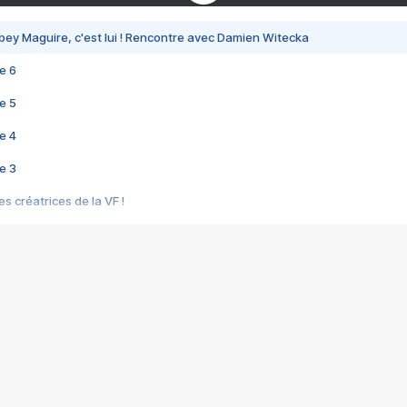
bey Maguire, c'est lui ! Rencontre avec Damien Witecka
e 6
e 5
e 4
e 3
s créatrices de la VF !
e 2
e 1
e Mektoub My Love arrive enfin ! Rencontre avec Shaïn Boumedine et Sal
i : après Toni en famille
elle réalise le bouleversant Dites lui que je l'aime
ais ! Rencontre autour de Vie privée de Rebecca Zlotowski