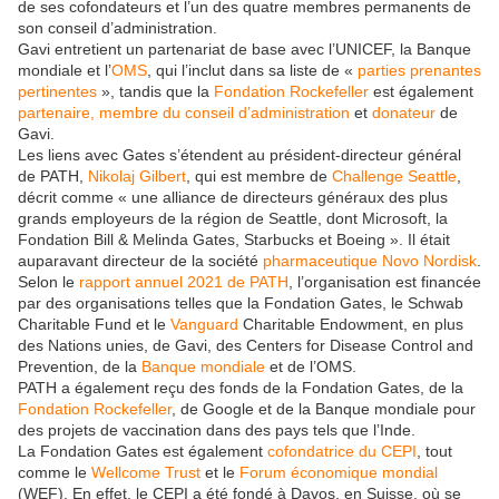
de ses cofondateurs et l’un des quatre membres permanents de
son conseil d’administration.
Gavi entretient un partenariat de base avec l’UNICEF, la Banque
mondiale et l’
OMS
, qui l’inclut dans sa liste de «
parties prenantes
pertinentes
», tandis que la
Fondation Rockefeller
est également
partenaire, membre du conseil d’administration
et
donateur
de
Gavi.
Les liens avec Gates s’étendent au président-directeur général
de PATH,
Nikolaj Gilbert
, qui est membre de
Challenge Seattle
,
décrit comme « une alliance de directeurs généraux des plus
grands employeurs de la région de Seattle, dont Microsoft, la
Fondation Bill & Melinda Gates, Starbucks et Boeing ». Il était
auparavant directeur de la société
pharmaceutique
Novo Nordisk
.
Selon le
rapport annuel 2021 de PATH
, l’organisation est financée
par des organisations telles que la Fondation Gates, le Schwab
Charitable Fund et le
Vanguard
Charitable Endowment, en plus
des Nations unies, de Gavi, des Centers for Disease Control and
Prevention, de la
Banque mondiale
et de l’OMS.
PATH a également reçu des fonds de la Fondation Gates, de la
Fondation Rockefeller
, de Google et de la Banque mondiale pour
des projets de vaccination dans des pays tels que l’Inde.
La Fondation Gates est également
cofondatrice du CEPI
, tout
comme le
Wellcome Trust
et le
Forum économique mondial
(WEF). En effet, le CEPI a été fondé à Davos, en Suisse, où se