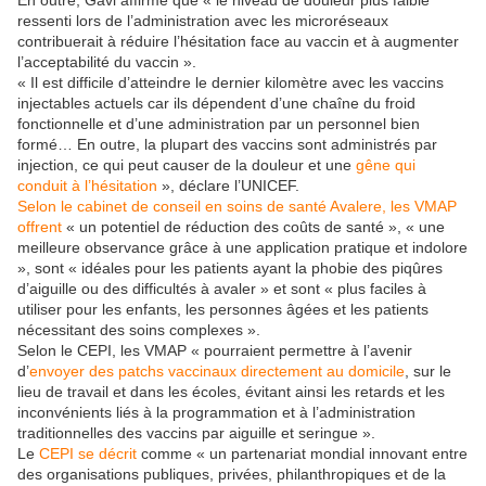
En outre, Gavi affirme que « le niveau de douleur plus faible
ressenti lors de l’administration avec les microréseaux
contribuerait à réduire l’hésitation face au vaccin et à augmenter
l’acceptabilité du vaccin ».
« Il est difficile d’atteindre le dernier kilomètre avec les vaccins
injectables actuels car ils dépendent d’une chaîne du froid
fonctionnelle et d’une administration par un personnel bien
formé… En outre, la plupart des vaccins sont administrés par
injection, ce qui peut causer de la douleur et une
gêne qui
conduit à l’hésitation
», déclare l’UNICEF.
Selon le cabinet de conseil en soins de santé Avalere, les VMAP
offrent
« un potentiel de réduction des coûts de santé », « une
meilleure observance grâce à une application pratique et indolore
», sont « idéales pour les patients ayant la phobie des piqûres
d’aiguille ou des difficultés à avaler » et sont « plus faciles à
utiliser pour les enfants, les personnes âgées et les patients
nécessitant des soins complexes ».
Selon le CEPI, les VMAP « pourraient permettre à l’avenir
d’
envoyer des patchs vaccinaux directement au domicile
, sur le
lieu de travail et dans les écoles, évitant ainsi les retards et les
inconvénients liés à la programmation et à l’administration
traditionnelles des vaccins par aiguille et seringue ».
Le
CEPI se décrit
comme « un partenariat mondial innovant entre
des organisations publiques, privées, philanthropiques et de la