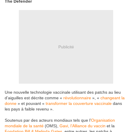
The Defender
Publicité
Une nouvelle technologie vaccinale utilisant des patchs au lieu
d’aiguilles est décrite comme «
révolutionnaire
», «
changeant la
donne
» et pouvant «
transformer la couverture vaccinale
dans
les pays à faible revenu ».
Soutenus par des acteurs mondiaux tels que l’
Organisation
mondiale de la santé
(OMS),
Gavi, l’Alliance du vaccin
et la
Fondation Bill & Melinda Gates
, entre autres, les patchs à