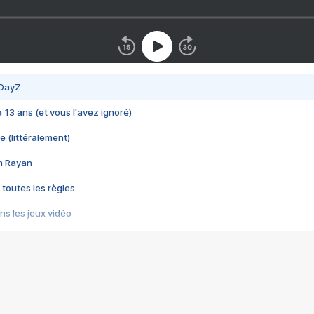
 DayZ
 a 13 ans (et vous l'avez ignoré)
e (littéralement)
im Rayan
 toutes les règles
s les jeux vidéo
us choquant de Rockstar ? - Le scandale BULLY
e plus moche de Steam
du RÊVE tourne au CAUCHEMAR