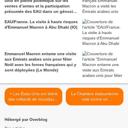
unis en pleine polémique sur les
ventes d’armes et la participation
présumée des EAU dans un génocide
au Soudan
EAU/France. La visite à hauts risques
d'Emmanuel Macron à Abu Dhabi (IO)
Emmanuel Macron entame une visite
aux Emirats arabes unis pour fêter
Noël avec les forces françaises qui y
sont déployées (Le Monde)
< Les États-Unis ont libéré
La Chambre étatsunienne
des milliards de moustiques
vote contre un
mâles génétiquement
amendement visant à
modifiés pour combattre
bloquer les livraisons de
des maladies mortelles
bombes à fragmentation en
Hébergé par Overblog
(The Guardian)
Ukraine (The Gray Zone) >