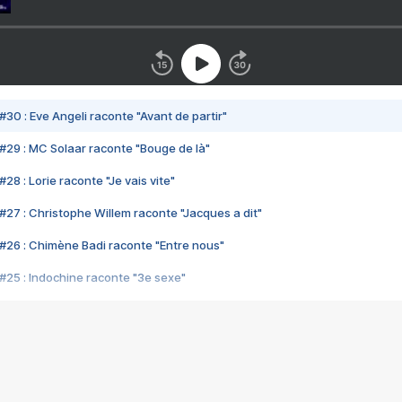
#30 : Eve Angeli raconte "Avant de partir"
#29 : MC Solaar raconte "Bouge de là"
28 : Lorie raconte "Je vais vite"
#27 : Christophe Willem raconte "Jacques a dit"
#26 : Chimène Badi raconte "Entre nous"
#25 : Indochine raconte "3e sexe"
#24 : Zaho raconte "C'est chelou"
#23 : Patrick Bruel raconte "Au café des délices"
#22 : Kyo raconte "Le chemin"