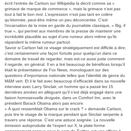
écrit l’entrée de Carlson sur Wikipédia la décrit comme sa «
grimace de marque de commerce », mais la grimace n’est pas
tout à fait le bon mot. L’expression n’est pas tant en colère
qu’étonnée, peut-être même un peu déconcertée. C’est
l’incarnation de la mise en garde du journaliste classique, « Big, if
true », qui permet aux membres de la presse de maintenir une
incrédulité plausible au sujet d’une rumeur alors même qu’ils
répandent la même rumeur partout.
Savoir si Carlson fait ce visage stratégiquement est difficile à dire;
c’est certainement une façon fortuite pour quelqu’un dans ce
domaine de travail de regarder, mais est-ce aussi juste comment
il regarde, en général. Il en a tiré beaucoup de bénéfices lorsqu’il
était le présentateur de Fox News, monologuant sur des
questions d’importance nationale telles que l’identité de genre du
M&M vert. Et il le fait avec beaucoup d’efficacité dans sa nouvelle
interview avec Larry Sinclair, un homme qui a passé les 15
dernières années en alléguant qu’il s’est déjà engagé dans une
liaison homosexuelle droguée, dans un Comfort Inn, avec le
président Barack Obama alors pas encore.
« À quoi ressemblait Obama sur le crack ? » demande Carlson,
puis tire le visage de la marque pendant que Sinclair serpente à
travers une réponse. C’est une astuce soignée. La nouvelle
émission autoproduite de l’expert sur X, la plate-forme