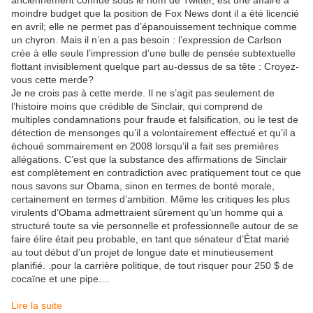
anciennement connue sous le nom de Twitter, est une affaire à
moindre budget que la position de Fox News dont il a été licencié
en avril; elle ne permet pas d’épanouissement technique comme
un chyron. Mais il n’en a pas besoin : l’expression de Carlson
crée à elle seule l’impression d’une bulle de pensée subtextuelle
flottant invisiblement quelque part au-dessus de sa tête : Croyez-
vous cette merde?
Je ne crois pas à cette merde. Il ne s’agit pas seulement de
l’histoire moins que crédible de Sinclair, qui comprend de
multiples condamnations pour fraude et falsification, ou le test de
détection de mensonges qu’il a volontairement effectué et qu’il a
échoué sommairement en 2008 lorsqu’il a fait ses premières
allégations. C’est que la substance des affirmations de Sinclair
est complètement en contradiction avec pratiquement tout ce que
nous savons sur Obama, sinon en termes de bonté morale,
certainement en termes d’ambition. Même les critiques les plus
virulents d’Obama admettraient sûrement qu’un homme qui a
structuré toute sa vie personnelle et professionnelle autour de se
faire élire était peu probable, en tant que sénateur d’État marié
au tout début d’un projet de longue date et minutieusement
planifié. .pour la carrière politique, de tout risquer pour 250 $ de
cocaïne et une pipe....
Lire la suite