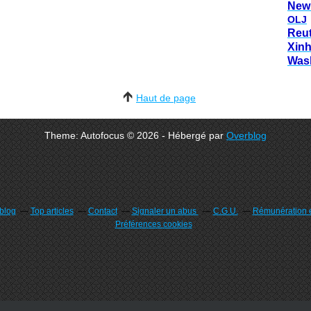
New
OLJ
Reu
Xin
Was
Haut de page
Theme: Autofocus © 2026 - Hébergé par
Overblog
rblog
Top articles
Contact
Signaler un abus
C.G.U.
Rémunération e
Préférences cookies