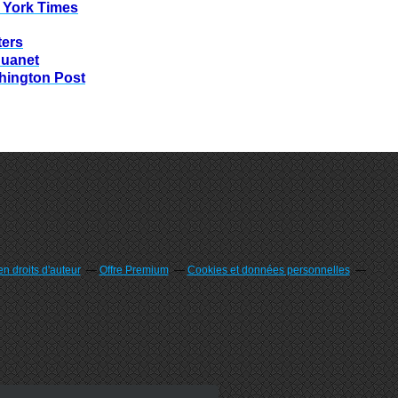
 York Times
ters
huanet
hington Post
n droits d'auteur
Offre Premium
Cookies et données personnelles