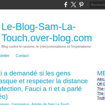
Le-Blog-Sam-La-
Touch.over-blog.com
Blog contre le racisme, le (néo)colonialisme et l'impérialisme
letter
Contact
ui a demandé si les gens
ME
asque et respecter la distance
Afri
Off 
nfection, Fauci a ri et a parlé
The 
The 
éo)
Trut
sques
Coronavirus
Articles de Sam La Touch