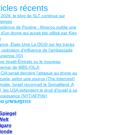
ticles récents
AS GENERALISTES
Spiegel
Welt
igaro
Monde