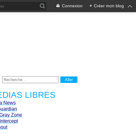
Connexion
+
Créer mon blog
DIAS LIBRES
ca News
Guardian
Gray Zone
Intercept
hout