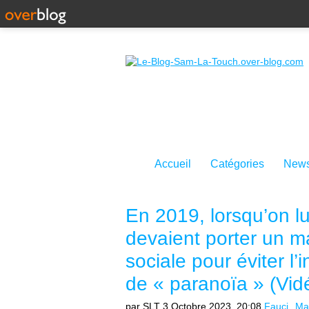
Accueil
Catégories
News
En 2019, lorsqu’on l
devaient porter un m
sociale pour éviter l’i
de « paranoïa » (Vid
par SLT
3 Octobre 2023, 20:08
Fauci
Ma