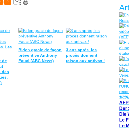
t
0
Ar
Biden gracie de façon
3 ans après, les
préventive Anthony
procès donnent
e de
Fauci (ABC News)
raison aux antivax !
it
à des
ques.
)
MEDI
AFP
Der 
Die 
Le F
Le 