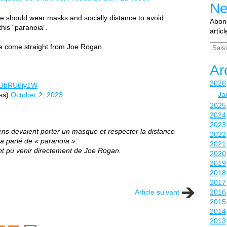
Ne
 should wear masks and socially distance to avoid
Abonn
this “paranoia”.
artic
Email
e come straight from Joe Rogan.
Ar
2026
/TUbRU6iy1W
Ja
ss)
October 2, 2023
2025
2024
2023
ens devaient porter un masque et respecter la distance
2022
t a parlé de « paranoïa ».
2021
ent pu venir directement de Joe Rogan.
2020
2019
2018
2017
Article suivant
2016
2015
2014
2013