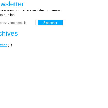
wsletter
ez-vous pour être averti des nouveaux
les publiés.
chives
nvier
(1)