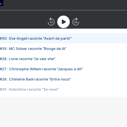
#30 : Eve Angeli raconte "Avant de partir"
#29 : MC Solaar raconte "Bouge de là"
28 : Lorie raconte "Je vais vite"
#27 : Christophe Willem raconte "Jacques a dit"
#26 : Chimène Badi raconte "Entre nous"
#25 : Indochine raconte "3e sexe"
#24 : Zaho raconte "C'est chelou"
#23 : Patrick Bruel raconte "Au café des délices"
#22 : Kyo raconte "Le chemin"