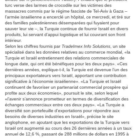
turc verse des larmes de crocodile sur les victimes des
massacres commis par le régime fasciste de Tel-Aviv à Gaza –
l’armée israélienne a encerclé un hôpital, ce mercredi, et tiré sur
des familles palestiniennes désemparées qui fuyaient pour
sauver leur vie –, la Turquie continue de fournir Israël en divers
produits, lui servant d’appui logistique et lui couvrant son front
intérieur.
Selon les chiffres fournis par
TradeImex Info Solutions
, un site
spécialisé dans les données relatives au commerce mondial, «la
Turquie et Israël entretiennent des relations commerciales de
longue date, qui ont été bénéfiques pour les deux pays». «Ces
dernières années, explique-t-il, la Turquie est devenue l’un des
principaux exportateurs vers Israël, apportant une contribution
significative à l’économie israélienne». «La Turquie et Israël
continuent de favoriser un partenariat commercial prospère qui
profite aux deux économies», poursuit le site, selon lequel
«l’avenir s’annonce prometteur en termes de diversification des
échanges commerciaux entre ces deux pays». «La Turquie a
diversifié son portefeuille d’exportations pour répondre aux
besoins de diverses industries en Israël», précise le site
anglophone, en ajoutant que les exportations de la Turquie vers
Israël ont augmenté au cours des 26 dernières années à un taux
annuel de 12,6 %, passant de 288 millions de dollars en 1995 à