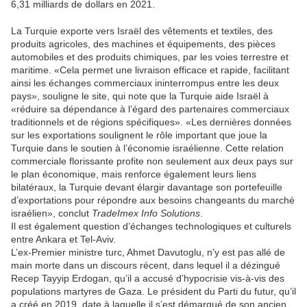
6,31 milliards de dollars en 2021.
La Turquie exporte vers Israël des vêtements et textiles, des
produits agricoles, des machines et équipements, des pièces
automobiles et des produits chimiques, par les voies terrestre et
maritime. «Cela permet une livraison efficace et rapide, facilitant
ainsi les échanges commerciaux ininterrompus entre les deux
pays», souligne le site, qui note que la Turquie aide Israël à
«réduire sa dépendance à l’égard des partenaires commerciaux
traditionnels et de régions spécifiques». «Les dernières données
sur les exportations soulignent le rôle important que joue la
Turquie dans le soutien à l’économie israélienne. Cette relation
commerciale florissante profite non seulement aux deux pays sur
le plan économique, mais renforce également leurs liens
bilatéraux, la Turquie devant élargir davantage son portefeuille
d’exportations pour répondre aux besoins changeants du marché
israélien», conclut
TradeImex Info Solutions
.
Il est également question d’échanges technologiques et culturels
entre Ankara et Tel-Aviv.
L’ex-Premier ministre turc, Ahmet Davutoglu, n’y est pas allé de
main morte dans un discours récent, dans lequel il a dézingué
Recep Tayyip Erdogan, qu’il a accusé d’hypocrisie vis-à-vis des
populations martyres de Gaza. Le président du Parti du futur, qu’il
a créé en 2019, date à laquelle il s’est démarqué de son ancien