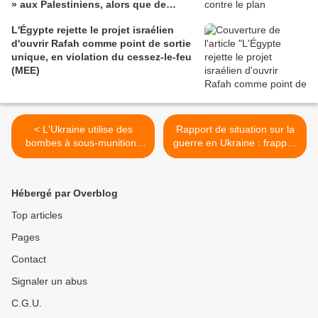
» aux Palestiniens, alors que de
nouveaux détails sont révélés
L'Égypte rejette le projet israélien
(Common Dreams)
d'ouvrir Rafah comme point de sortie
unique, en violation du cessez-le-feu
(MEE)
< L'Ukraine utilise des
Rapport de situation sur la
bombes à sous-munitions
guerre en Ukraine : frappes
et tue 24 personnes à
sur la production d'armes
Belgorov en Russie. Les
ukrainiennes - défense
représailles russes sur
aérienne insuffisante (MoA)
Hébergé par Overblog
Kharkiv vendredi ont fait 39
>
morts
Top articles
Pages
Contact
Signaler un abus
C.G.U.