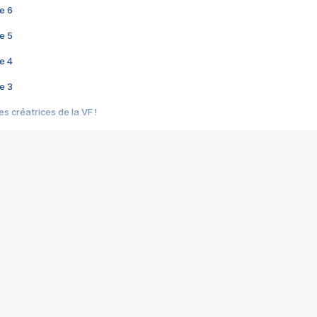
e 6
e 5
e 4
e 3
s créatrices de la VF !
e 2
e 1
e Mektoub My Love arrive enfin ! Rencontre avec Shaïn Boumedine et Sal
i : après Toni en famille
elle réalise le bouleversant Dites lui que je l'aime
ais ! Rencontre autour de Vie privée de Rebecca Zlotowski
 de Marguerite, Grave... Rencontre avec Ella Rumpf
 Les Rêveurs, un film intime sur la santé mentale