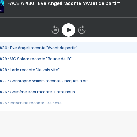
FACE A #30 : Eve Angeli raconte "Avant de partir"
#30 : Eve Angeli raconte "Avant de partir"
#29 : MC Solaar raconte "Bouge de là"
28 : Lorie raconte "Je vais vite"
#27 : Christophe Willem raconte "Jacques a dit"
#26 : Chimène Badi raconte "Entre nous"
#25 : Indochine raconte "3e sexe"
#24 : Zaho raconte "C'est chelou"
#23 : Patrick Bruel raconte "Au café des délices"
#22 : Kyo raconte "Le chemin"