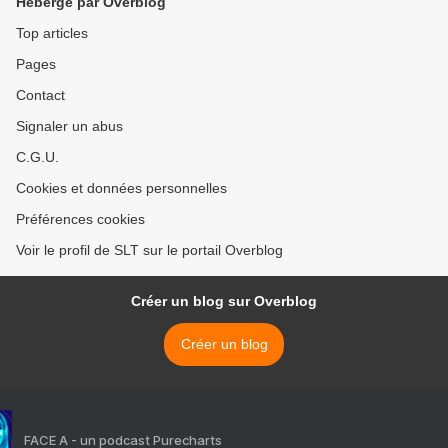
Hébergé par Overblog
arabes unis dans un
contexte de conflit régional
Top articles
(The Intercept)
Pages
Contact
Signaler un abus
C.G.U.
Cookies et données personnelles
Préférences cookies
Voir le profil de SLT sur le portail Overblog
Créer un blog sur Overblog
Créer un blog
FACE A - un podcast Purecharts