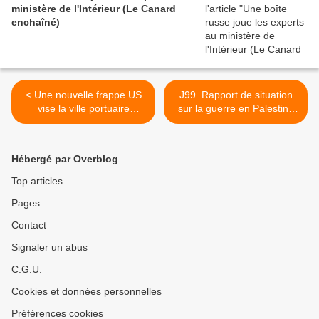
ministère de l'Intérieur (Le Canard
enchaîné)
< Une nouvelle frappe US
J99. Rapport de situation
vise la ville portuaire
sur la guerre en Palestine
d'Hodeida tenue par les
et ses répercussions au
rebelles houthis. Ces
Liban (Vidéo) >
derniers allèguent avoir
Hébergé par Overblog
attaqué un navire US en
mer Rouge
Top articles
Pages
Contact
Signaler un abus
C.G.U.
Cookies et données personnelles
Préférences cookies