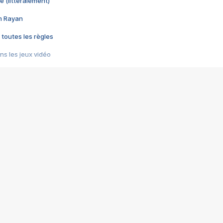
e (littéralement)
im Rayan
 toutes les règles
s les jeux vidéo
us choquant de Rockstar ? - Le scandale BULLY
e plus moche de Steam
du RÊVE tourne au CAUCHEMAR
pendant 8 heures
it… à tort
umiliés par un jeu vidéo
ire - Final Fantasy 8
ti un empire - Age of Empires
story DOFUS