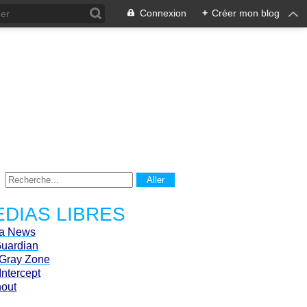
Connexion
+
Créer mon blog
DIAS LIBRES
ca News
Guardian
Gray Zone
Intercept
hout