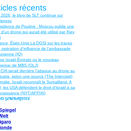
ticles récents
AS GENERALISTES
Spiegel
Welt
igaro
Monde