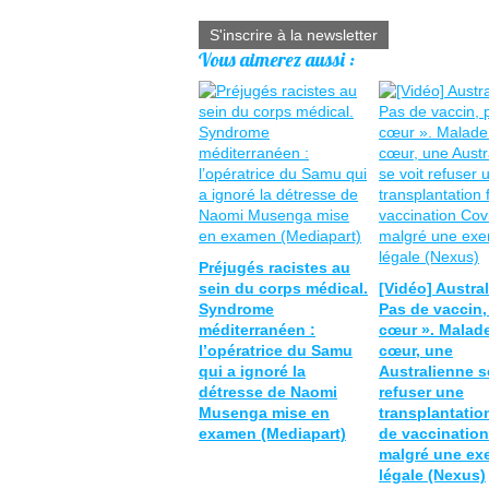
S'inscrire à la newsletter
Vous aimerez aussi :
Préjugés racistes au
sein du corps médical.
[Vidéo] Austral
Syndrome
Pas de vaccin,
méditerranéen :
cœur ». Malad
l’opératrice du Samu
cœur, une
qui a ignoré la
Australienne s
détresse de Naomi
refuser une
Musenga mise en
transplantatio
examen (Mediapart)
de vaccination
malgré une ex
légale (Nexus)