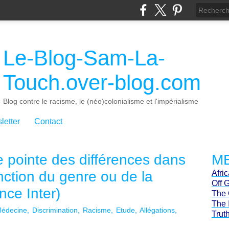
Le-Blog-Sam-La-
Touch.over-blog.com
Blog contre le racisme, le (néo)colonialisme et l'impérialisme
letter
Contact
 pointe des différences dans
ME
nction du genre ou de la
Afri
Off 
nce Inter)
The 
The 
édecine
Discrimination
Racisme
Etude
Allégations
Trut