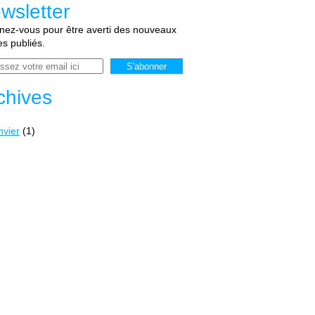
wsletter
ez-vous pour être averti des nouveaux
les publiés.
chives
nvier
(1)