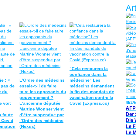
Ar
"Cela restaurera la
confiance dans la
ie : «
L’Ordre des médecins
médecine" Les
 pas de
essaie-t-il de faire
médecins demandent
e du
taire les opposants du
la fin des mandats de
gouvernement ?
vaccination contre la
MEDI
e voit
L’ancienne députée
Covid (Express.co)
AFP
Martine Wonner vient
Der 
n faute
d’être suspendue par
Die 
 Covid,
l’Ordre des médecins
emption
(Nexus)
Le F
Le 