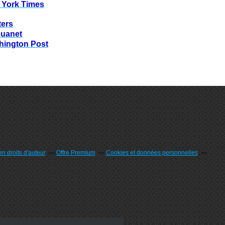
 York Times
ters
huanet
hington Post
n droits d'auteur
Offre Premium
Cookies et données personnelles