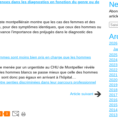
rences dans les diagnostics en fonction du genre ou de
Ne
Abonn
artic
te montpelliérain montre que les cas des femmes et des
Email
es, pour des symptômes identiques, que ceux des hommes ou
avance l’importance des préjugés dans le diagnostic des
Ar
2026
Ja
2025
 femmes sont moins bien pris en charge que les hommes
2024
2023
de menée par un urgentiste au CHU de Montpellier révèle
2022
ge des hommes blancs se passe mieux que celle des hommes
2021
sont donc pas égaux en arrivant à l’hôpital.
...
2020
re senties discriminées dans leur parcours professionnel
2019
2018
Article suivant
2017
2016
2015
2014
t
0
2013