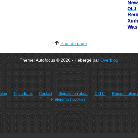
New
OLJ
Reu
Xin
Was
Haut de page
Theme: Autofocus © 2026 - Hébergé par
Overblog
rblog
Top articles
Contact
Signaler un abus
C.G.U.
Rémunération e
Préférences cookies