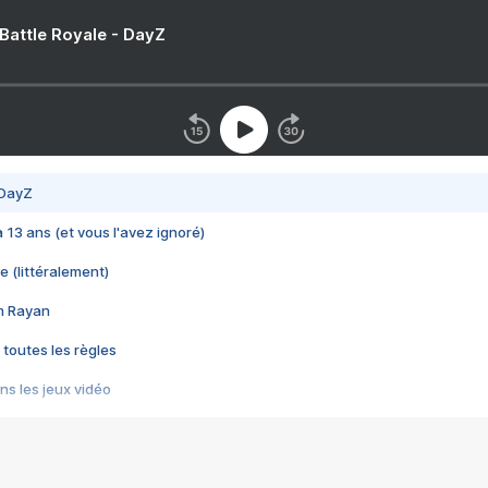
 Battle Royale - DayZ
 DayZ
 a 13 ans (et vous l'avez ignoré)
e (littéralement)
im Rayan
 toutes les règles
s les jeux vidéo
us choquant de Rockstar ? - Le scandale BULLY
e plus moche de Steam