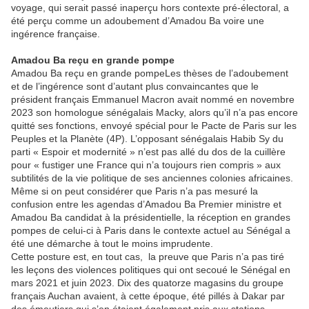
voyage, qui serait passé inaperçu hors contexte pré-électoral, a
été perçu comme un adoubement d’Amadou Ba voire une
ingérence française.
Amadou Ba reçu en grande pompe
Amadou Ba reçu en grande pompeLes thèses de l’adoubement
et de l’ingérence sont d’autant plus convaincantes que le
président français Emmanuel Macron avait nommé en novembre
2023 son homologue sénégalais Macky, alors qu’il n’a pas encore
quitté ses fonctions, envoyé spécial pour le Pacte de Paris sur les
Peuples et la Planète (4P). L’opposant sénégalais Habib Sy du
parti « Espoir et modernité » n’est pas allé du dos de la cuillère
pour « fustiger une France qui n’a toujours rien compris » aux
subtilités de la vie politique de ses anciennes colonies africaines.
Même si on peut considérer que Paris n’a pas mesuré la
confusion entre les agendas d’Amadou Ba Premier ministre et
Amadou Ba candidat à la présidentielle, la réception en grandes
pompes de celui-ci à Paris dans le contexte actuel au Sénégal a
été une démarche à tout le moins imprudente.
Cette posture est, en tout cas, la preuve que Paris n’a pas tiré
les leçons des violences politiques qui ont secoué le Sénégal en
mars 2021 et juin 2023. Dix des quatorze magasins du groupe
français Auchan avaient, à cette époque, été pillés à Dakar par