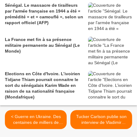
Sénégal. Le massacre de tirailleurs
par l'armée française en 1944 a été «
prémédité » et « camouflé », selon un
rapport officiel (AFP)
La France met fin à sa présence
militaire permanente au Sénégal (Le
Monde)
Elections en Côte d'Ivoire. L’ivoirien
Tidjane Thiam pourrait connaitre le
sort du sénégalais Karim Wade en
raison de sa nationalité française
(Mondafrique)
< Guerre en Ukraine. Des
Tucker Carlson publie son
centaines de milliers de
interview de Vladimir
morts côté ukrainien et
Poutine – Google la
russe
censure >