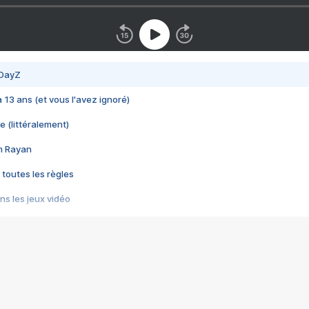
 DayZ
 a 13 ans (et vous l'avez ignoré)
e (littéralement)
im Rayan
 toutes les règles
s les jeux vidéo
us choquant de Rockstar ? - Le scandale BULLY
e plus moche de Steam
du RÊVE tourne au CAUCHEMAR
pendant 8 heures