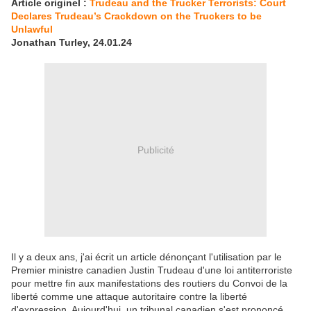
Article originel :
Trudeau and the Trucker Terrorists: Court
Declares Trudeau’s Crackdown on the Truckers to be
Unlawful
Jonathan Turley, 24.01.24
Publicité
Il y a deux ans, j'ai écrit un article dénonçant l'utilisation par le
Premier ministre canadien Justin Trudeau d'une loi antiterroriste
pour mettre fin aux manifestations des routiers du Convoi de la
liberté comme une attaque autoritaire contre la liberté
d'expression. Aujourd'hui, un tribunal canadien s'est prononcé