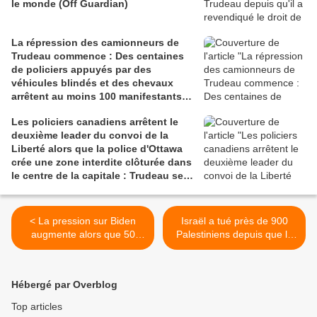
le monde (Off Guardian)
La répression des camionneurs de
Trudeau commence : Des centaines
de policiers appuyés par des
véhicules blindés et des chevaux
arrêtent au moins 100 manifestants
du Convoi de la Liberté à Ottawa et
Les policiers canadiens arrêtent le
remorquent 21 gros camions en vertu
deuxième leader du convoi de la
de la Loi sur les pouvoirs d'urgence
Liberté alors que la police d'Ottawa
(Daily Mail)
crée une zone interdite clôturée dans
le centre de la capitale : Trudeau se
bat pour conserver ses pouvoirs
d'urgence (Daily Mail)
< La pression sur Biden
Israël a tué près de 900
augmente alors que 50
Palestiniens depuis que la
villes étatsuniennes
CIJ a ordonné de prévenir
demandent un cessez-le-
les actes de génocide (The
feu à Gaza (Al Mayadeen)
Intercept) >
Hébergé par Overblog
Top articles