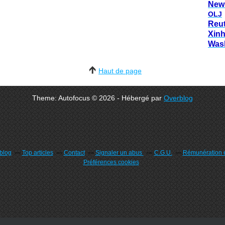
New
OLJ
Reu
Xin
Was
Haut de page
Theme: Autofocus © 2026 - Hébergé par
Overblog
rblog
Top articles
Contact
Signaler un abus
C.G.U.
Rémunération e
Préférences cookies