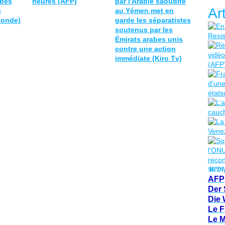
abes
heures (AFP)
par l'Arabie saoudite
Ar
e
au Yémen met en
Monde)
garde les séparatistes
soutenus par les
Émirats arabes unis
contre une action
immédiate (Kiro Tv)
MEDI
AFP
Der 
Die 
Le F
Le 