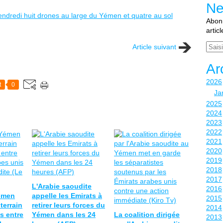
Ne
vendredi huit drones au large du Yémen et quatre au sol
Abonn
artic
Email
Article suivant
Ar
2026
t
0
Ja
2025
2024
2023
2022
2021
2020
2019
2018
2017
L'Arabie saoudite
2016
émen
appelle les Emirats à
2015
terrain
retirer leurs forces du
2014
s entre
Yémen dans les 24
La coalition dirigée
2013