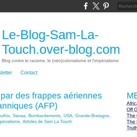
Le-Blog-Sam-La-
Touch.over-blog.com
Blog contre le racisme, le (néo)colonialisme et l'impérialisme
letter
Contact
par des frappes aériennes
ME
tanniques (AFP)
Afri
Off 
uthis
Sanaa
Bombardements
USA
Grande-Bretagne
The 
périalisme
Articles de Sam La Touch
The 
Trut