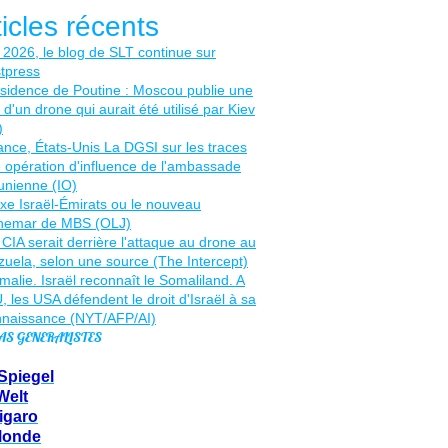
ticles récents
AS GENERALISTES
Spiegel
Welt
igaro
Monde