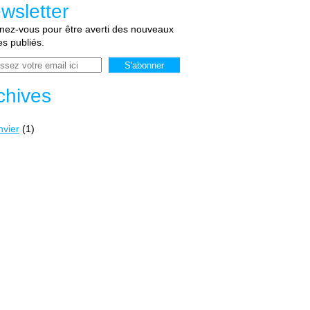
wsletter
ez-vous pour être averti des nouveaux
les publiés.
chives
nvier
(1)