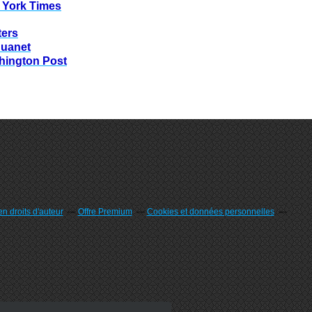
 York Times
ters
huanet
hington Post
n droits d'auteur
Offre Premium
Cookies et données personnelles