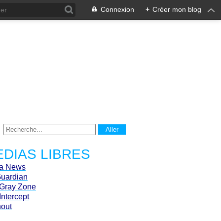
Connexion
+
Créer mon blog
DIAS LIBRES
ca News
Guardian
Gray Zone
Intercept
hout