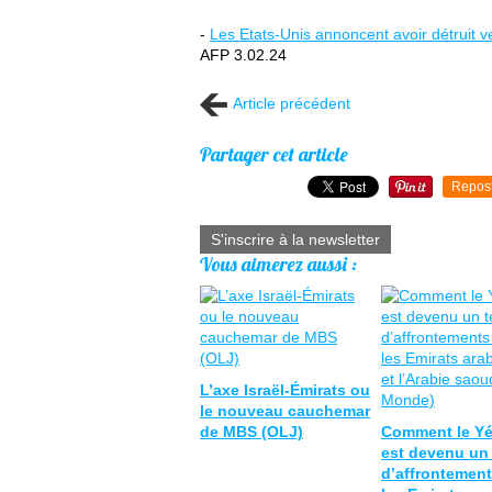
-
Les Etats-Unis annoncent avoir détruit 
AFP 3.02.24
Article précédent
Partager cet article
Repos
S'inscrire à la newsletter
Vous aimerez aussi :
L’axe Israël-Émirats ou
le nouveau cauchemar
de MBS (OLJ)
Comment le Y
est devenu un 
d’affrontement