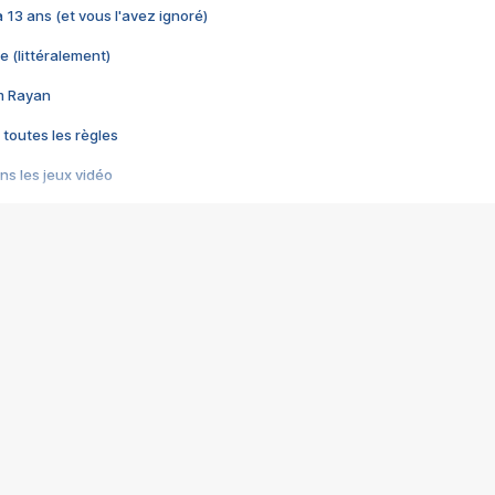
 a 13 ans (et vous l'avez ignoré)
e (littéralement)
im Rayan
 toutes les règles
s les jeux vidéo
us choquant de Rockstar ? - Le scandale BULLY
e plus moche de Steam
du RÊVE tourne au CAUCHEMAR
pendant 8 heures
it… à tort
umiliés par un jeu vidéo
ire - Final Fantasy 8
ti un empire - Age of Empires