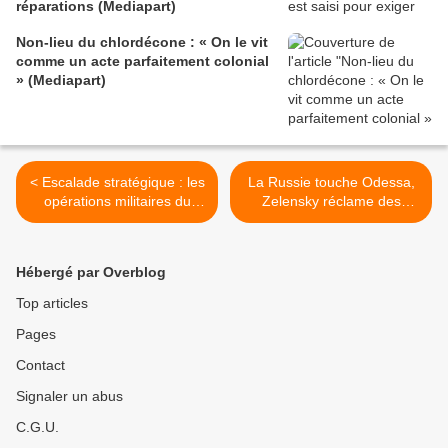
réparations (Mediapart)
Non-lieu du chlordécone : « On le vit
comme un acte parfaitement colonial
» (Mediapart)
< Escalade stratégique : les
La Russie touche Odessa,
opérations militaires du
Zelensky réclame des
Yémen marquent une
systèmes de défense
nouvelle phase en mer
aérienne (AFP) >
Rouge (MintPress News)
Hébergé par Overblog
Top articles
Pages
Contact
Signaler un abus
C.G.U.