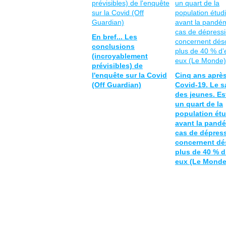
En bref... Les
conclusions
(incroyablement
prévisibles) de
l'enquête sur la Covid
Cinq ans après
(Off Guardian)
Covid-19. Le sa
des jeunes. Es
un quart de la
population étu
avant la pandé
cas de dépres
concernent dé
plus de 40 % d
eux (Le Monde