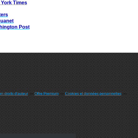
 York Times
ters
huanet
hington Post
n droits d'auteur
Offre Premium
Cookies et données personnelles