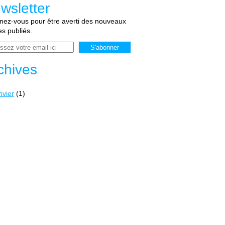
wsletter
ez-vous pour être averti des nouveaux
les publiés.
chives
nvier
(1)