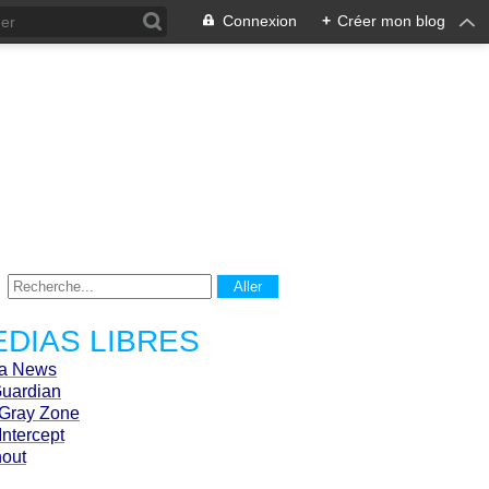
Connexion
+
Créer mon blog
DIAS LIBRES
ca News
Guardian
Gray Zone
Intercept
hout