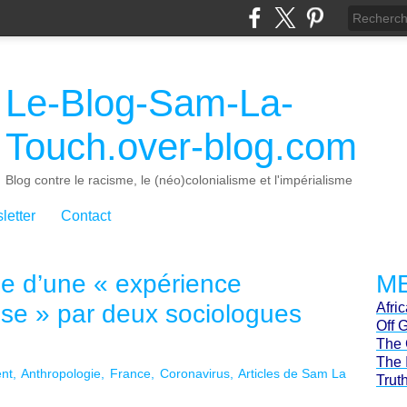
Le-Blog-Sam-La-
Touch.over-blog.com
Blog contre le racisme, le (néo)colonialisme et l'impérialisme
letter
Contact
e d’une « expérience
ME
se » par deux sociologues
Afri
Off 
The 
The 
nt
Anthropologie
France
Coronavirus
Articles de Sam La
Trut