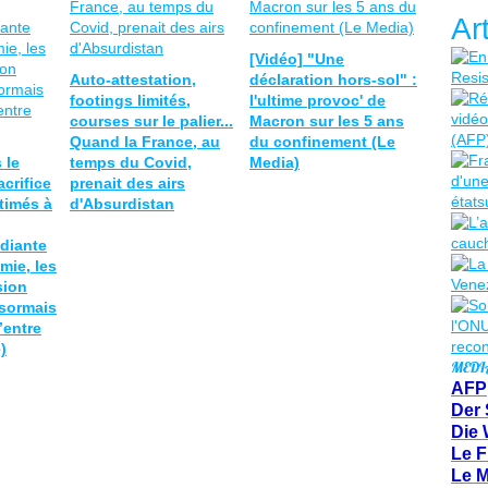
Ar
[Vidéo] "Une
Auto-attestation,
déclaration hors-sol" :
footings limités,
l'ultime provoc' de
courses sur le palier...
Macron sur les 5 ans
Quand la France, au
du confinement (Le
 le
temps du Covid,
Media)
crifice
prenait des airs
timés à
d'Absurdistan
diante
mie, les
sion
sormais
’entre
)
MEDI
AFP
Der 
Die 
Le F
Le 