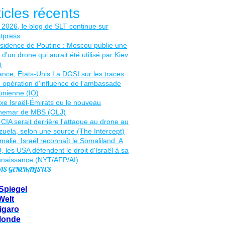
ticles récents
AS GENERALISTES
Spiegel
Welt
igaro
Monde