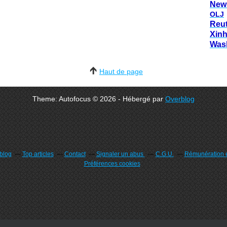
New
OLJ
Reu
Xin
Was
Haut de page
Theme: Autofocus © 2026 - Hébergé par
Overblog
rblog
Top articles
Contact
Signaler un abus
C.G.U.
Rémunération e
Préférences cookies