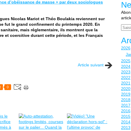
ence d’obéissance de masse » par deux sociologues
Ne
Abonn
artic
ogues Nicolas Mariot et Théo Boulakia reviennent sur
e fut le grand confinement du printemps 2020. En
Email
sanitaire, mais réglementaire, ils montrent que la
re et coercitive durant cette période, et les Français
Ar
2026
Ja
2025
Article suivant
2024
2023
2022
2021
t
0
2020
2019
2018
2017
2016
2015
2014
2013