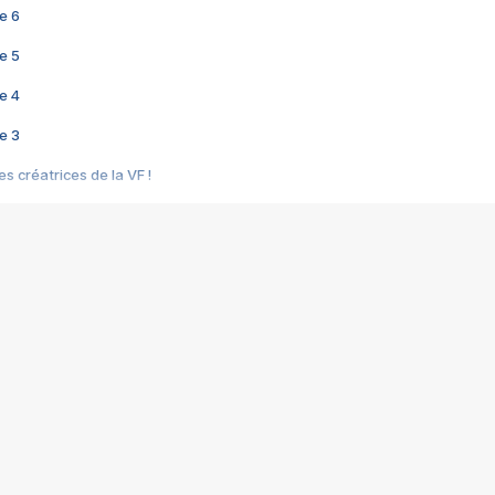
e 6
e 5
e 4
e 3
s créatrices de la VF !
e 2
e 1
e Mektoub My Love arrive enfin ! Rencontre avec Shaïn Boumedine et Sal
i : après Toni en famille
elle réalise le bouleversant Dites lui que je l'aime
ais ! Rencontre autour de Vie privée de Rebecca Zlotowski
 de Marguerite, Grave... Rencontre avec Ella Rumpf
 Les Rêveurs, un film intime sur la santé mentale