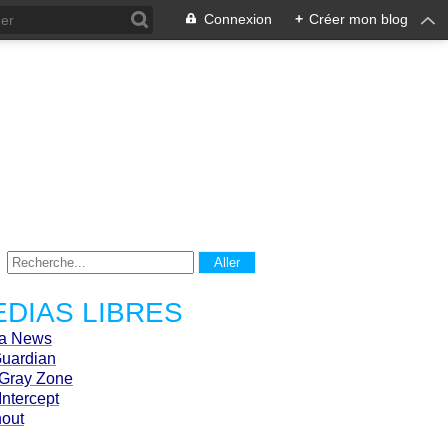
Connexion
+
Créer mon blog
DIAS LIBRES
ca News
Guardian
Gray Zone
Intercept
hout