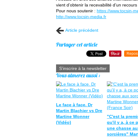
vient d’obtenir la recevabilité d’un reco
Pour nous soutenir :
https://www.tocsin-me
http://www.tocsin-media.fr
Article précédent
Partager cet article
Repos
S'inscrire à la newsletter
Vous aimerez aussi :
Le face à face. Dr
Martin Blachier vs Dre
Martine Wonner
"C'est la premi
(Vidéo)
qu'il y a, à ce 
une chasse au
sorcières" Mar