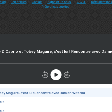
rblog
Top articles
Contact
Signaler un abus
C.G.U.
Rémunération e
Préférences cookies
 DiCaprio et Tobey Maguire, c'est lui ! Rencontre avec Dam
bey Maguire, c'est lui ! Rencontre avec Damien Witecka
e 6
e 5