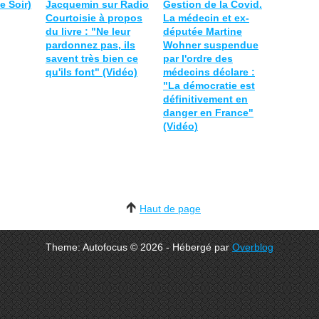
e Soir)
Jacquemin sur Radio
Gestion de la Covid.
Courtoisie à propos
La médecin et ex-
du livre : "Ne leur
députée Martine
pardonnez pas, ils
Wohner suspendue
savent très bien ce
par l'ordre des
qu'ils font" (Vidéo)
médecins déclare :
"La démocratie est
définitivement en
danger en France"
(Vidéo)
Haut de page
Theme: Autofocus © 2026 - Hébergé par
Overblog