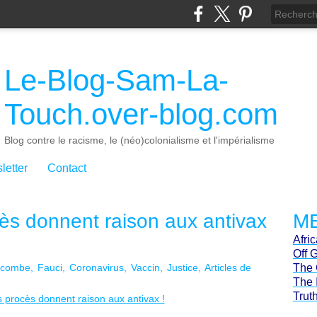
Le-Blog-Sam-La-
Touch.over-blog.com
Blog contre le racisme, le (néo)colonialisme et l'impérialisme
letter
Contact
cès donnent raison aux antivax
ME
Afri
Off 
acombe
Fauci
Coronavirus
Vaccin
Justice
Articles de
The 
The 
Trut