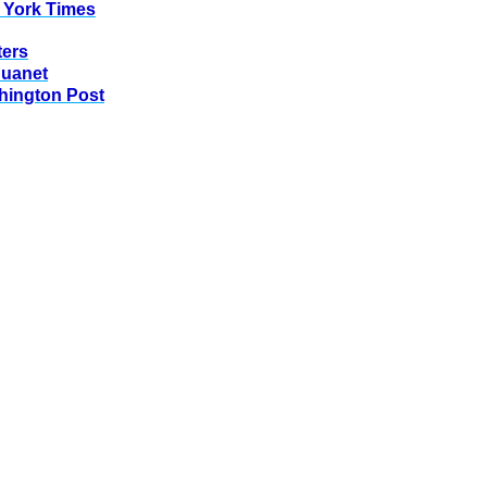
 York Times
ters
huanet
hington Post