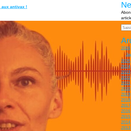
Ne
 aux antivax !
Abonn
artic
Email
Ar
2026
Ja
2025
2024
2023
2022
2021
2020
2019
2018
2017
2016
2015
2014
2013