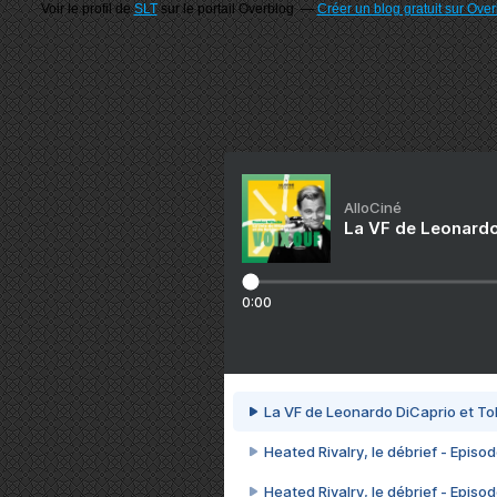
Voir le profil de
SLT
sur le portail Overblog
Créer un blog gratuit sur Ove
AlloCiné
La VF de Leonardo
0:00
La VF de Leonardo DiCaprio et To
Heated Rivalry, le débrief - Episod
Heated Rivalry, le débrief - Episod