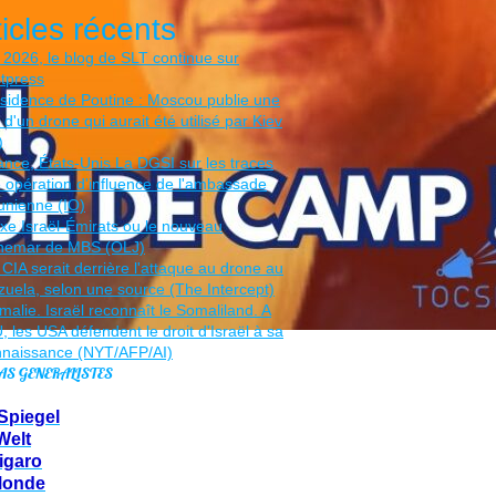
ticles récents
AS GENERALISTES
Spiegel
Welt
igaro
Monde