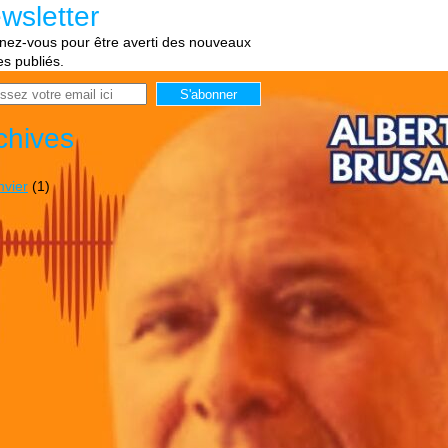
wsletter
ez-vous pour être averti des nouveaux
les publiés.
chives
nvier
(1)