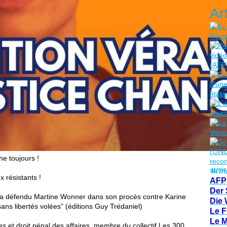
Ar
he toujours !
MEDI
 résistants !
AFP
Der 
9, a défendu Martine Wonner dans son procès contre Karine
Die 
ns libertés volées” (éditions Guy Trédaniel)
Le F
Le 
es et droit pénal des affaires, membre du collectif Les 300,