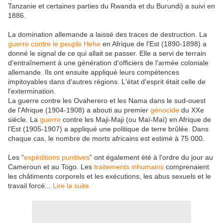
Tanzanie et certaines parties du Rwanda et du Burundi) a suivi en
1886.
La domination allemande a laissé des traces de destruction. La
guerre contre le peuple Hehe
en Afrique de l'Est (1890-1898) a
donné le signal de ce qui allait se passer. Elle a servi de terrain
d'entraînement à une génération d'officiers de l'armée coloniale
allemande. Ils ont ensuite appliqué leurs compétences
impitoyables dans d'autres régions. L'état d'esprit était celle de
l'extermination.
La guerre contre les Ovaherero et les Nama dans le sud-ouest
de l'Afrique (1904-1908) a abouti au premier
génocide
du XXe
siècle. La
guerre
contre les Maji-Maji (ou Maï-Maï) en Afrique de
l'Est (1905-1907) a appliqué une politique de terre brûlée. Dans
chaque cas, le nombre de morts africains est estimé à 75 000.
Les “
expéditions punitives
” ont également été à l'ordre du jour au
Cameroun et au Togo. Les
traitements inhumains
comprenaient
les châtiments corporels et les exécutions, les abus sexuels et le
travail forcé...
Lire la suite