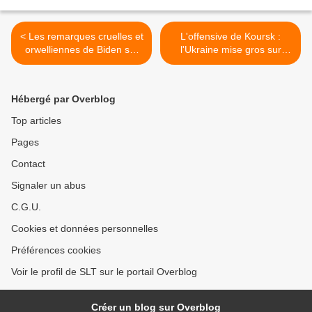
< Les remarques cruelles et
L'offensive de Koursk :
orwelliennes de Biden sur
l'Ukraine mise gros sur
Gaza à la convention
l'influence diplomatique
démocrate (Common
(MintPress News) >
Dreams)
Hébergé par Overblog
Top articles
Pages
Contact
Signaler un abus
C.G.U.
Cookies et données personnelles
Préférences cookies
Voir le profil de SLT sur le portail Overblog
Créer un blog sur Overblog