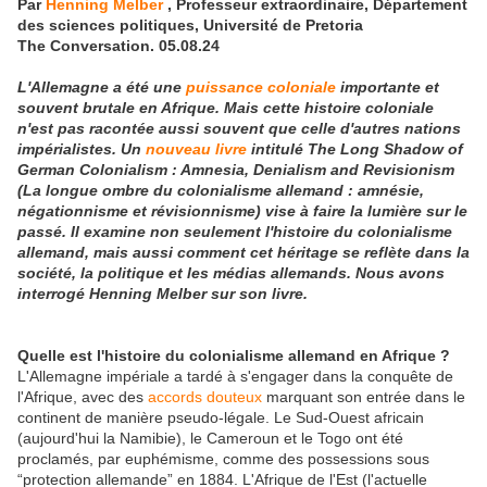
Par
Henning Melber
,
Professeur extraordinaire, Département
des sciences politiques, Université de Pretoria
The Conversation. 05.08.24
L'Allemagne a été une
puissance coloniale
importante et
souvent brutale en Afrique. Mais cette histoire coloniale
n'est pas racontée aussi souvent que celle d'autres nations
impérialistes. Un
nouveau livre
intitulé The Long Shadow of
German Colonialism : Amnesia, Denialism and Revisionism
(La longue ombre du colonialisme allemand : amnésie,
négationnisme et révisionnisme) vise à faire la lumière sur le
passé. Il examine non seulement l'histoire du colonialisme
allemand, mais aussi comment cet héritage se reflète dans la
société, la politique et les médias allemands. Nous avons
interrogé Henning Melber sur son livre.
Quelle est l'histoire du colonialisme allemand en Afrique ?
L'Allemagne impériale a tardé à s'engager dans la conquête de
l'Afrique, avec des
accords douteux
marquant son entrée dans le
continent de manière pseudo-légale. Le Sud-Ouest africain
(aujourd'hui la Namibie), le Cameroun et le Togo ont été
proclamés, par euphémisme, comme des possessions sous
“protection allemande” en 1884. L'Afrique de l'Est (l'actuelle