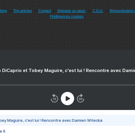
rblog
Top articles
Contact
Signaler un abus
C.G.U.
Rémunération e
Préférences cookies
 DiCaprio et Tobey Maguire, c'est lui ! Rencontre avec Dam
bey Maguire, c'est lui ! Rencontre avec Damien Witecka
e 6