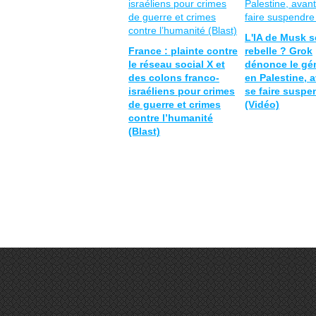
L'IA de Musk s
France : plainte contre
rebelle ? Grok
le réseau social X et
dénonce le gé
des colons franco-
en Palestine, 
israéliens pour crimes
se faire suspe
de guerre et crimes
(Vidéo)
contre l’humanité
(Blast)