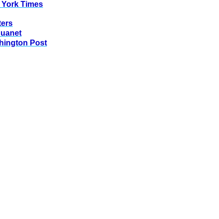
 York Times
ters
huanet
hington Post