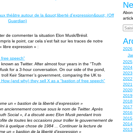
Ne
Abonn
artic
Email
r de commenter la situation Elon Musk/Brésil.
Ar
ris le point, car cela s’est fait sur les traces de notre
« libre expression » :
2026
Ja
f free speech”
2025
nown as Twitter. After almost four years in the “Truth
2024
Musk for a 3-hour conversation. On our side of the pond,
2023
o troll Keir Starmer’s government, comparing the UK to
2022
g
How (and why) they sell X as a “bastion of free speech”
2021
2020
2019
2018
e un « bastion de la liberté d’expression »
2017
tion anciennement connue sous le nom de Twitter. Après
2016
th Social », il a discuté avec Elon Musk pendant trois
2015
fite de toutes les occasions pour troller le gouvernement de
2014
i à quelque chose de 1984 ... Continuer la lecture de
2013
e un « bastion de la liberté d’expression »