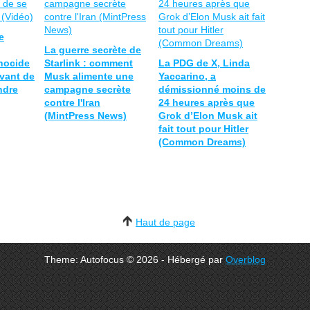
e
La guerre secrète de
nocide
Starlink : comment
La PDG de X, Linda
avant de
Musk alimente une
Yaccarino, a
ndre
campagne secrète
démissionné moins de
contre l'Iran
24 heures après que
(MintPress News)
Grok d’Elon Musk ait
fait tout pour Hitler
(Common Dreams)
Haut de page
Theme: Autofocus © 2026 - Hébergé par
Overblog