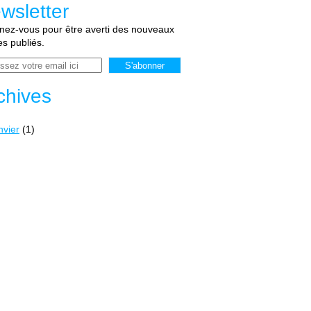
wsletter
ez-vous pour être averti des nouveaux
les publiés.
chives
nvier
(1)