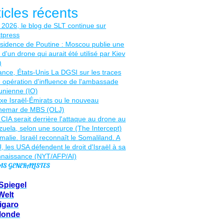
ticles récents
AS GENERALISTES
Spiegel
Welt
igaro
Monde