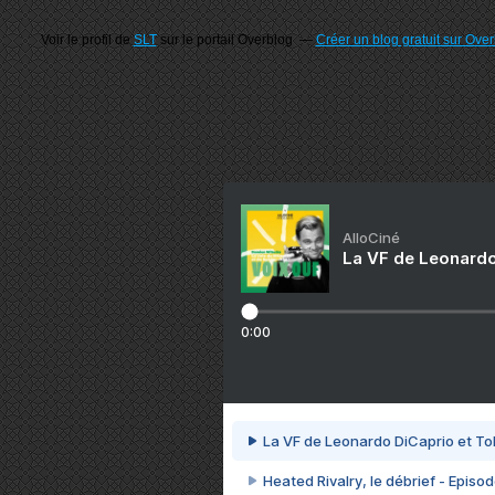
Voir le profil de
SLT
sur le portail Overblog
Créer un blog gratuit sur Ove
AlloCiné
La VF de Leonardo
0:00
La VF de Leonardo DiCaprio et To
Heated Rivalry, le débrief - Episod