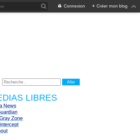
Connexion
+
Créer mon blog
DIAS LIBRES
ca News
Guardian
Gray Zone
Intercept
hout