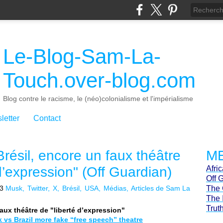
Le-Blog-Sam-La-
Touch.over-blog.com
Blog contre le racisme, le (néo)colonialisme et l'impérialisme
letter
Contact
résil, encore un faux théâtre
ME
 d’expression" (Off Guardian)
Afri
Off 
3
Musk
Twitter
X
Brésil
USA
Médias
Articles de Sam La
The 
The 
Trut
aux théâtre de "liberté d’expression"
 vs Brazil more fake “free speech” theatre