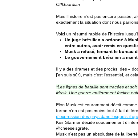
OffGuardian
Mais l’histoire n’est pas encore passée, al
exactement la situation dont nous parlions
Voici un résumé rapide de l’histoire jusqu’
Un juge brésilien a ordonné à Mus
entre autres, avoir remis en questi
Musk a refusé, fermant le bureau de
Le gouvernement brésilien a maint
Il y a des drames et des procès, des « do
j’en suis sûr), mais c’est l’essentiel, et
*Les lignes de bataille sont tracées et so
Musk. Une guerre entièrement factice entr
Elon Musk est couramment décrit comme un 
forme n’en est pas moins tout à fait différ
d'expression des pays dans lesquels il op
Keir Starmer décide soudainement d’interd
@cheeseisgrate.
Musk n’est pas un absolutiste de la liberté