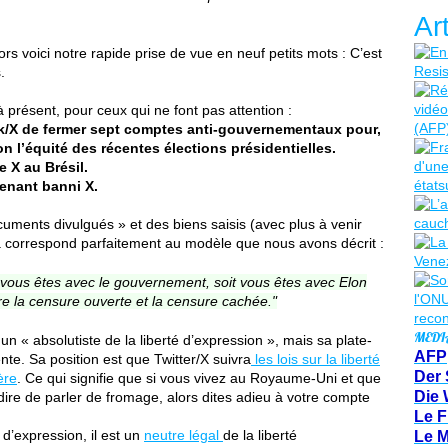
Ar
ors voici notre rapide prise de vue en neuf petits mots : C’est
.
à présent, pour ceux qui ne font pas attention :
k/X de fermer sept comptes anti-gouvernementaux pour,
on l’équité des récentes élections présidentielles.
 X au Brésil.
enant banni X.
cuments divulgués » et des biens saisis (avec plus à venir
 cela correspond parfaitement au modèle que nous avons décrit :
it vous êtes avec le gouvernement, soit vous êtes avec Elon
e la censure ouverte et la censure cachée."
MEDI
« absolutiste de la liberté d’expression », mais sa plate-
AFP
ente. Sa position est que Twitter/X suivra
les lois sur la liberté
Der 
ère
. Ce qui signifie que si vous vivez au Royaume-Uni et que
Die 
ire de parler de fromage, alors dites adieu à votre compte
Le F
 d’expression, il est un
neutre légal
de la liberté
Le 