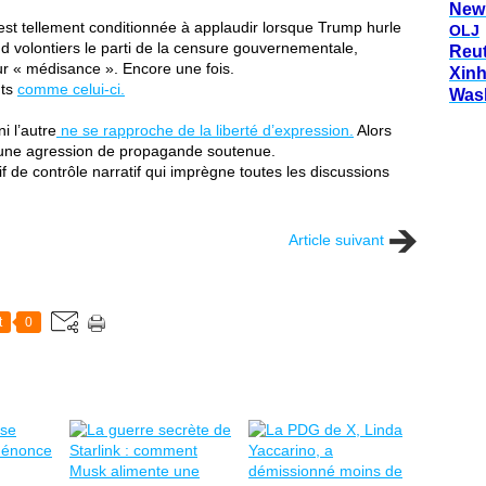
New
est tellement conditionnée à applaudir lorsque Trump hurle
OLJ
nd volontiers le parti de la censure gouvernementale,
Reu
our « médisance ». Encore une fois.
Xin
nts
comme celui-ci.
Was
i l’autre
ne se rapproche de la liberté d’expression.
Alors
us une agression de propagande soutenue.
if de contrôle narratif qui imprègne toutes les discussions
Article suivant
t
0