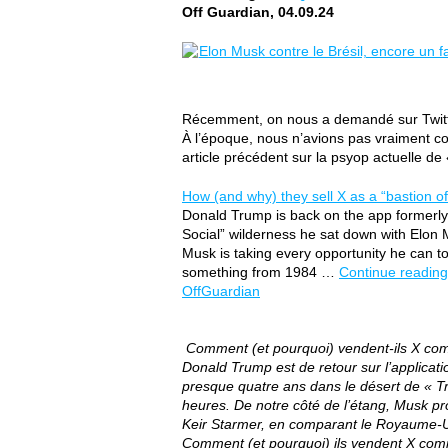
Off Guardian, 04.09.24
Récemment, on nous a demandé sur Twitte
À l’époque, nous n’avions pas vraiment comp
article précédent sur la psyop actuelle de 
How (and why) they sell X as a “bastion o
Donald Trump is back on the app formerly k
Social” wilderness he sat down with Elon 
Musk is taking every opportunity he can t
something from 1984 …
Continue readin
OffGuardian
Comment (et pourquoi) vendent-ils X comm
Donald Trump est de retour sur l’applica
presque quatre ans dans le désert de « Tru
heures. De notre côté de l’étang, Musk pro
Keir Starmer, en comparant le Royaume-Un
Comment (et pourquoi) ils vendent X comm