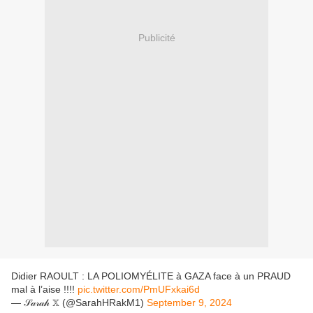
Publicité
Didier RAOULT : LA POLIOMYÉLITE à GAZA face à un PRAUD
mal à l’aise !!!!
pic.twitter.com/PmUFxkai6d
— 𝒮𝒶𝓇𝒶𝒽 𝕏 (@SarahHRakM1)
September 9, 2024