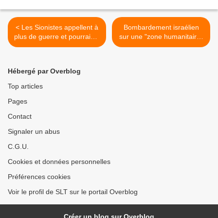
< Les Sionistes appellent à
Bombardement israélien
plus de guerre et pourraient
sur une "zone humanitaire"
bien l’obtenir (MoA)
près de Khan Younis : 40
morts et 60 blessés. Ankara
dénonce un crime de
Hébergé par Overblog
guerre >
Top articles
Pages
Contact
Signaler un abus
C.G.U.
Cookies et données personnelles
Préférences cookies
Voir le profil de SLT sur le portail Overblog
Créer un blog sur Overblog