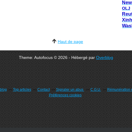
New
OLJ
Reu
Xin
Was
Haut de page
Theme: Autofocus © 2026 - Hébergé par
Overblog
rblog
Top articles
Contact
Signaler un abus
C.G.U.
Rémunération e
Préférences cookies