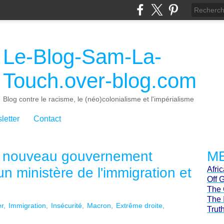
Le-Blog-Sam-La-
Touch.over-blog.com
Blog contre le racisme, le (néo)colonialisme et l'impérialisme
letter
Contact
le nouveau gouvernement
ME
un ministère de l'immigration et
Afri
Off 
The 
The 
er
Immigration
Insécurité
Macron
Extrême droite
Trut