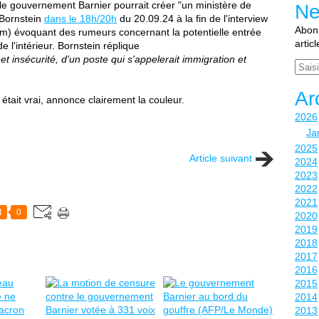
le gouvernement Barnier pourrait créer "un ministère de
Ne
s Bornstein
dans le 18h/20h
du 20.09.24 à la fin de l'interview
Abonn
m) évoquant des rumeurs concernant la potentielle entrée
artic
 l'intérieur. Bornstein réplique
t insécurité, d'un poste qui s'appelerait immigration et
Email
Ar
 était vrai, annonce clairement la couleur.
2026
Ja
2025
Article suivant
2024
2023
2022
2021
t
0
2020
2019
2018
2017
2016
2015
2014
2013