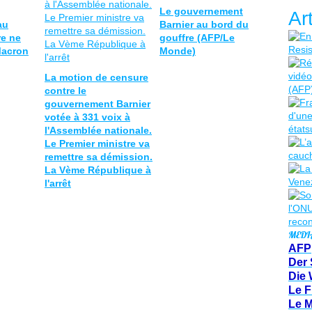
Le gouvernement
Ar
au
Barnier au bord du
re ne
gouffre (AFP/Le
Macron
Monde)
La motion de censure
contre le
gouvernement Barnier
votée à 331 voix à
l'Assemblée nationale.
Le Premier ministre va
remettre sa démission.
La Vème République à
l'arrêt
MEDI
AFP
Der 
Die 
Le F
Le 