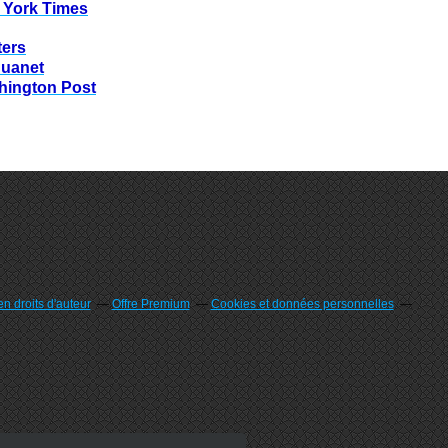
 York Times
ters
huanet
hington Post
n droits d'auteur
Offre Premium
Cookies et données personnelles