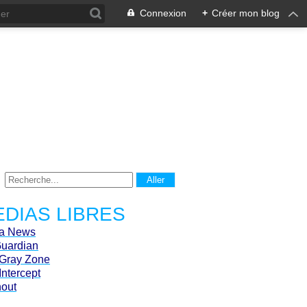
Connexion
+
Créer mon blog
DIAS LIBRES
ca News
Guardian
Gray Zone
Intercept
hout