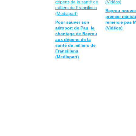
Bayrou nouve
premier minist
Pour sauver son
remercie pas 
aéroport de Pau, le
(Vidéos)
chantage de Bayrou
aux dépens de la
santé de milliers de
Franciliens
(Mediapart)