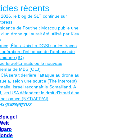
ticles récents
AS GENERALISTES
Spiegel
Welt
igaro
Monde