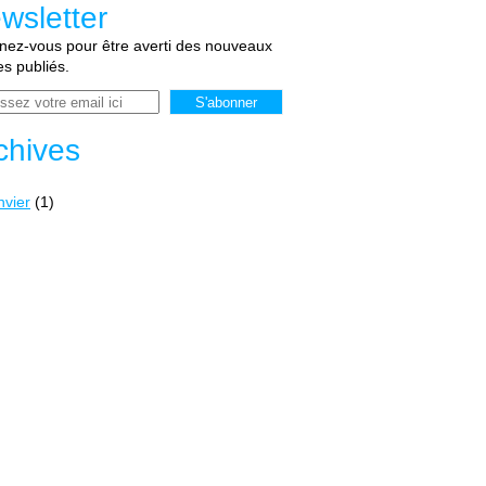
wsletter
ez-vous pour être averti des nouveaux
les publiés.
chives
nvier
(1)