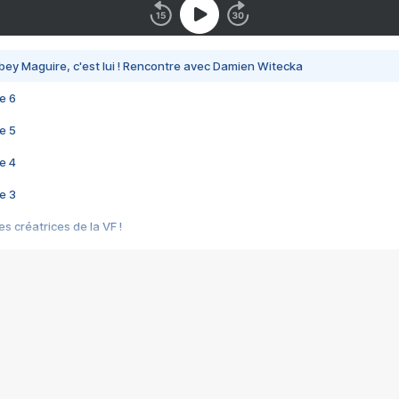
bey Maguire, c'est lui ! Rencontre avec Damien Witecka
e 6
e 5
e 4
e 3
s créatrices de la VF !
e 2
e 1
e Mektoub My Love arrive enfin ! Rencontre avec Shaïn Boumedine et Sal
i : après Toni en famille
elle réalise le bouleversant Dites lui que je l'aime