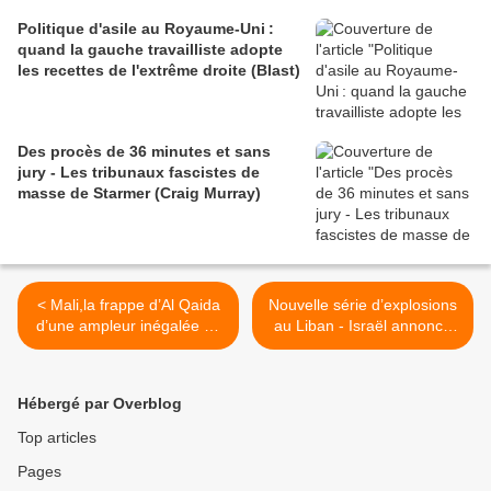
détournées vers le Soudan (CAAT)
Politique d'asile au Royaume-Uni :
quand la gauche travailliste adopte
les recettes de l'extrême droite (Blast)
Des procès de 36 minutes et sans
jury - Les tribunaux fascistes de
masse de Starmer (Craig Murray)
< Mali,la frappe d’Al Qaida
Nouvelle série d’explosions
d’une ampleur inégalée au
au Liban - Israël annonce
coeur de Bamako
une réorientation de ses
(Mondafrique)
forces vers la frontière
libanaise / Israël entre «
Hébergé par Overblog
dans une nouvelle phase
de la guerre » contre le
Top articles
Hezbollah, martèle Yoav
Pages
Gallant (Le Monde/ AFP) >