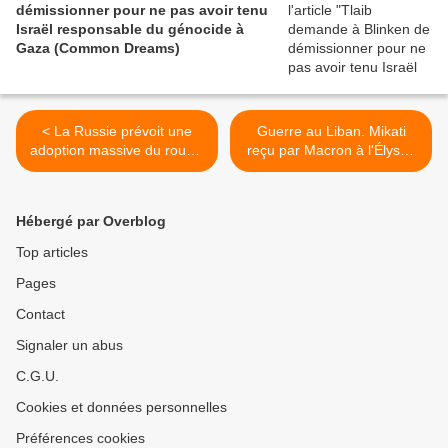
démissionner pour ne pas avoir tenu
Israël responsable du génocide à
Gaza (Common Dreams)
< La Russie prévoit une
Guerre au Liban. Mikati
adoption massive du rouble
reçu par Macron à l'Élysée
numérique à la mi-2025. Ce
pour « trouver un moyen de
qui ferait peur aux
faire pression sur Israël »
Mondialistes ? (Off
(OLJ) >
Hébergé par Overblog
Guardian)
Top articles
Pages
Contact
Signaler un abus
C.G.U.
Cookies et données personnelles
Préférences cookies