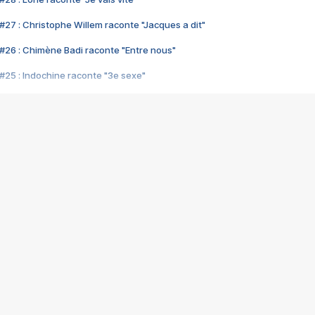
#27 : Christophe Willem raconte "Jacques a dit"
#26 : Chimène Badi raconte "Entre nous"
#25 : Indochine raconte "3e sexe"
#24 : Zaho raconte "C'est chelou"
#23 : Patrick Bruel raconte "Au café des délices"
#22 : Kyo raconte "Le chemin"
#21 : Nolwenn Leroy raconte "Cassé"
#20 : Patrick Hernandez raconte "Born to be alive"
#19 : Lorie raconte "Près de moi"
#18 : Michael Jones raconte "A nos actes manqués" (avec Jean-Jacque
#17 : Khaled raconte "Aïcha"
#16 : Corneille raconte "Parce qu'on vient de loin"