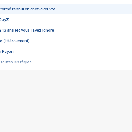
nsformé l’ennui en chef-d’œuvre
 DayZ
 a 13 ans (et vous l'avez ignoré)
e (littéralement)
im Rayan
 toutes les règles
s les jeux vidéo
us choquant de Rockstar ? - Le scandale BULLY
e plus moche de Steam
du RÊVE tourne au CAUCHEMAR
pendant 8 heures
it… à tort