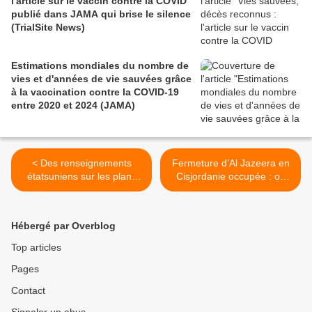
l'article sur le vaccin contre la COVID
publié dans JAMA qui brise le silence
(TrialSite News)
Estimations mondiales du nombre de
vies et d'années de vie sauvées grâce
à la vaccination contre la COVID-19
entre 2020 et 2024 (JAMA)
< Des renseignements
Fermeture d’Al Jazeera en
étatsuniens sur les plans
Cisjordanie occupée : où
d’attaque de l’Iran
sont les médias français ?
confirment également les
(Acrimed) >
armes nucléaires
Hébergé par Overblog
israéliennes (Common
Dreams)
Top articles
Pages
Contact