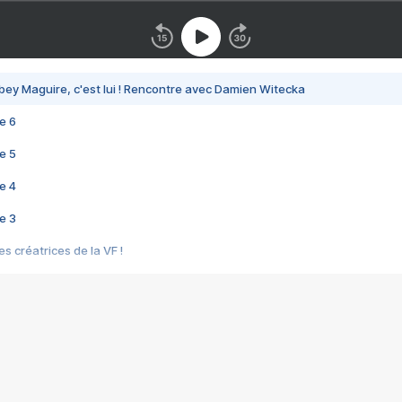
bey Maguire, c'est lui ! Rencontre avec Damien Witecka
e 6
e 5
e 4
e 3
s créatrices de la VF !
e 2
e 1
e Mektoub My Love arrive enfin ! Rencontre avec Shaïn Boumedine et Sal
i : après Toni en famille