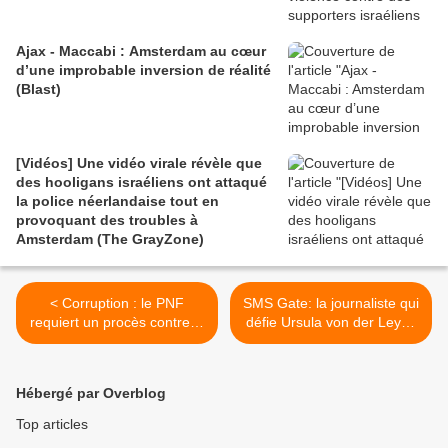
Ajax - Maccabi : Amsterdam au cœur
d’une improbable inversion de réalité
(Blast)
[Vidéos] Une vidéo virale révèle que
des hooligans israéliens ont attaqué
la police néerlandaise tout en
provoquant des troubles à
Amsterdam (The GrayZone)
< Corruption : le PNF
SMS Gate: la journaliste qui
requiert un procès contre la
défie Ursula von der Leyen
ministre Rachida Dati et
(Blast) >
Carlos Ghosn (Mediapart)
Hébergé par Overblog
Top articles