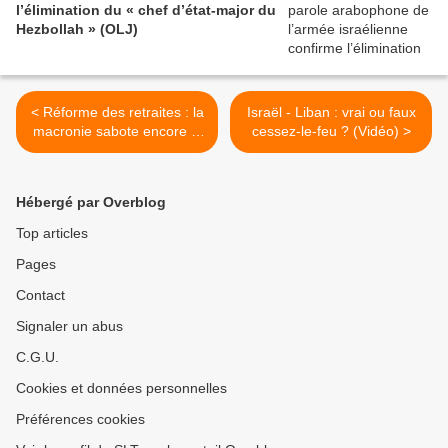
l’élimination du « chef d’état-major du
Hezbollah » (OLJ)
< Réforme des retraites : la
Israël - Liban : vrai ou faux
macronie sabote encore la
cessez-le-feu ? (Vidéo) >
démocratie - NFP : le PS
veut-il trahir ? (Vidéo)
Hébergé par Overblog
Top articles
Pages
Contact
Signaler un abus
C.G.U.
Cookies et données personnelles
Préférences cookies