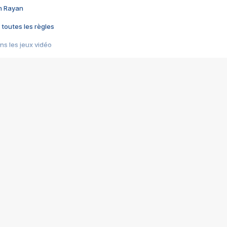
im Rayan
 toutes les règles
s les jeux vidéo
us choquant de Rockstar ? - Le scandale BULLY
e plus moche de Steam
du RÊVE tourne au CAUCHEMAR
pendant 8 heures
it… à tort
umiliés par un jeu vidéo
ire - Final Fantasy 8
ti un empire - Age of Empires
story DOFUS