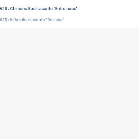
#26 : Chimène Badi raconte "Entre nous"
#25 : Indochine raconte "3e sexe"
#24 : Zaho raconte "C'est chelou"
#23 : Patrick Bruel raconte "Au café des délices"
#22 : Kyo raconte "Le chemin"
#21 : Nolwenn Leroy raconte "Cassé"
#20 : Patrick Hernandez raconte "Born to be alive"
#19 : Lorie raconte "Près de moi"
#18 : Michael Jones raconte "A nos actes manqués" (avec Jean-Jacque
#17 : Khaled raconte "Aïcha"
#16 : Corneille raconte "Parce qu'on vient de loin"
#15 : Indochine raconte "L'aventurier"