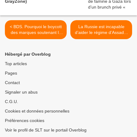
GrayZone)
< BDS. Pourquoi le boycott
La Russie est incapable
des marques soutenant la
d’aider le régime d’Assad à
colonisation israélienne
contrer l’offensive des
marche (Vidéo)
rebelles (djihadistes)
syriens en raison de son
Hébergé par Overblog
immobilisation militaire en
Ukraine, selon des sources
Top articles
(MEM) >
Pages
Contact
Signaler un abus
C.G.U.
Cookies et données personnelles
Préférences cookies
Voir le profil de SLT sur le portail Overblog