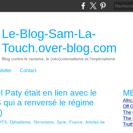
Le-Blog-Sam-La-
Touch.over-blog.com
Blog contre le racisme, le (néo)colonialisme et l'impérialisme
letter
Contact
Paty était en lien avec le
ME
 qui a renversé le régime
Afri
Off 
)
The 
The 
HTS
Djihadisme
Terrorisme
Syrie
France
Articles de
Trut