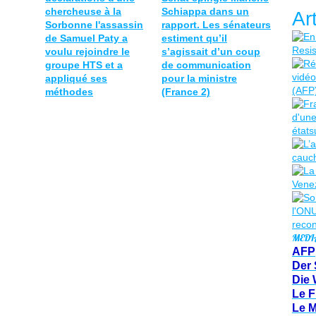
chercheuse à la
Schiappa dans un
Ar
Sorbonne l'assassin
rapport. Les sénateurs
de Samuel Paty a
estiment qu’il
voulu rejoindre le
s’agissait d’un coup
groupe HTS et a
de communication
appliqué ses
pour la ministre
méthodes
(France 2)
MEDI
AFP
Der 
Die 
Le F
Le 