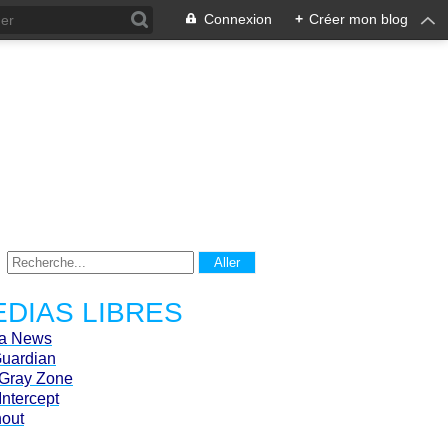
Connexion
+
Créer mon blog
DIAS LIBRES
ca News
Guardian
Gray Zone
Intercept
hout