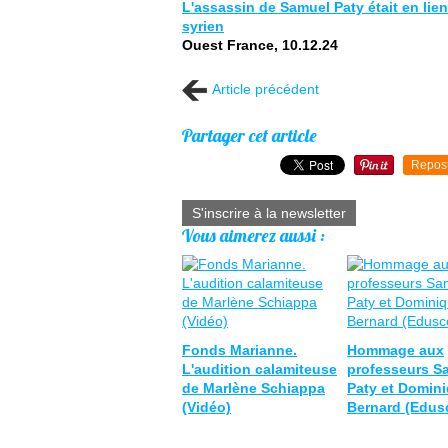
L'assassin de Samuel Paty était en lie
syrien
Ouest France, 10.12.24
Article précédent
Partager cet article
Repos
S'inscrire à la newsletter
Vous aimerez aussi :
Fonds Marianne.
Hommage aux
L'audition calamiteuse
professeurs S
de Marlène Schiappa
Paty et Domin
(Vidéo)
Bernard (Edus