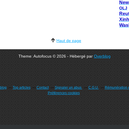
New
OLJ
Reu
Xin
Was
Haut de page
Theme: Autofocus © 2026 - Hébergé par
Overblog
rblog
Top articles
Contact
Signaler un abus
C.G.U.
Rémunération e
Préférences cookies