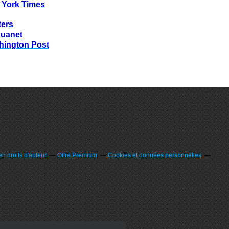
 York Times
ters
huanet
hington Post
n droits d'auteur
Offre Premium
Cookies et données personnelles