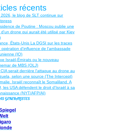
ticles récents
AS GENERALISTES
Spiegel
Welt
igaro
Monde