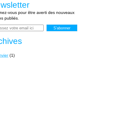
wsletter
ez-vous pour être averti des nouveaux
les publiés.
chives
nvier
(1)