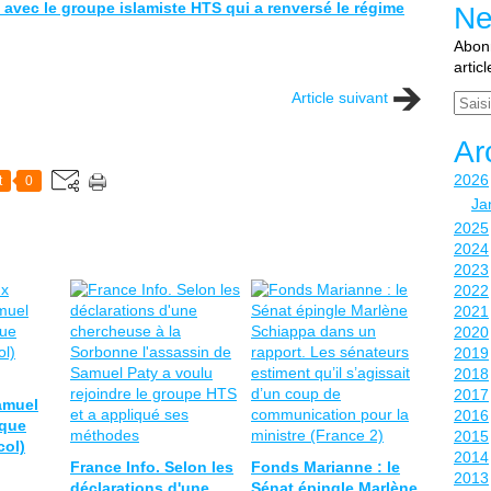
n avec le groupe islamiste HTS qui a renversé le régime
Ne
Abonn
artic
Article suivant
Email
Ar
2026
t
0
Ja
2025
2024
2023
2022
2021
2020
2019
2018
2017
amuel
2016
ique
2015
col)
2014
France Info. Selon les
Fonds Marianne : le
2013
déclarations d'une
Sénat épingle Marlène