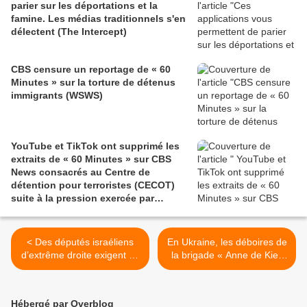
parier sur les déportations et la
famine. Les médias traditionnels s'en
délectent (The Intercept)
CBS censure un reportage de « 60
Minutes » sur la torture de détenus
immigrants (WSWS)
YouTube et TikTok ont supprimé les
extraits de « 60 Minutes » sur CBS
News consacrés au Centre de
détention pour terroristes (CECOT)
suite à la pression exercée par
Paramount (Common Dreams)
< Des députés israéliens
En Ukraine, les déboires de
d’extrême droite exigent un
la brigade « Anne de Kiev
nettoyage complet du nord
», formée en France puis
de Gaza (Common
dispersée sur le front (Le
Dreams)
Monde) >
Hébergé par Overblog