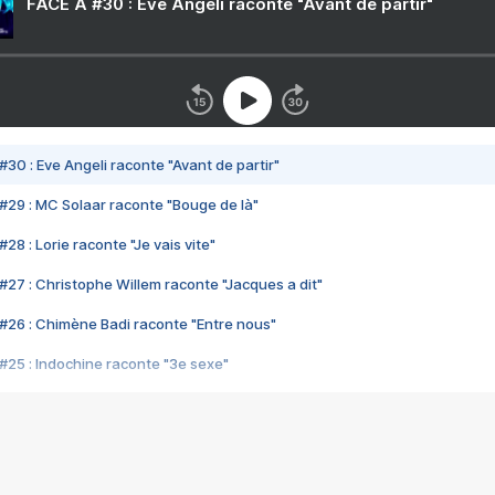
FACE A #30 : Eve Angeli raconte "Avant de partir"
#30 : Eve Angeli raconte "Avant de partir"
#29 : MC Solaar raconte "Bouge de là"
28 : Lorie raconte "Je vais vite"
#27 : Christophe Willem raconte "Jacques a dit"
#26 : Chimène Badi raconte "Entre nous"
#25 : Indochine raconte "3e sexe"
#24 : Zaho raconte "C'est chelou"
#23 : Patrick Bruel raconte "Au café des délices"
#22 : Kyo raconte "Le chemin"