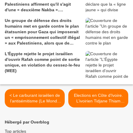
Palestiniens affirment qu'il s'agit
d'une « deuxième Nakba ».
(Mondoweiss.net)
Un groupe de défense des droits
humains met en garde contre le plan
étatsunien pour Gaza qui imposerait
un « emprisonnement collectif illégal
» aux Palestiniens, alors que de
nouveaux détails sont révélés
L'Égypte rejette le projet israélien
(Common Dreams)
d'ouvrir Rafah comme point de sortie
unique, en violation du cessez-le-feu
(MEE)
< Le carburant israélien de
Elections en Côte d'Ivoire.
l’antisémitisme (Le Monde
L’ivoirien Tidjane Thiam
diplomatique)
pourrait connaitre le sort du
sénégalais Karim Wade en
raison de sa nationalité
Hébergé par Overblog
française (Mondafrique) >
Top articles