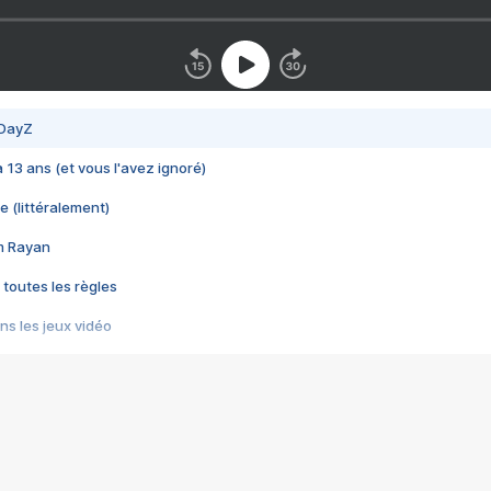
 DayZ
 a 13 ans (et vous l'avez ignoré)
e (littéralement)
im Rayan
 toutes les règles
s les jeux vidéo
us choquant de Rockstar ? - Le scandale BULLY
e plus moche de Steam
du RÊVE tourne au CAUCHEMAR
pendant 8 heures