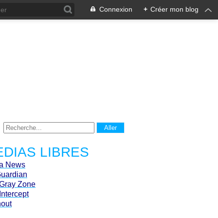
Connexion
+
Créer mon blog
DIAS LIBRES
ca News
Guardian
Gray Zone
Intercept
hout