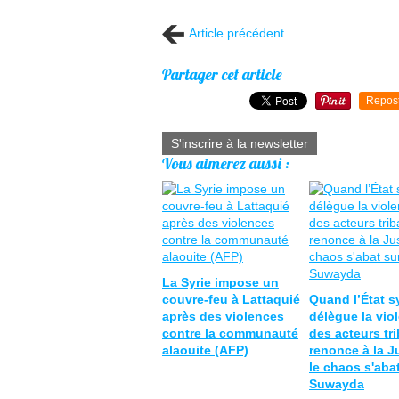
Article précédent
Partager cet article
Repos
S'inscrire à la newsletter
Vous aimerez aussi :
La Syrie impose un
couvre-feu à Lattaquié
Quand l’État s
après des violences
délègue la vio
contre la communauté
des acteurs tr
alaouite (AFP)
renonce à la J
le chaos s'aba
Suwayda