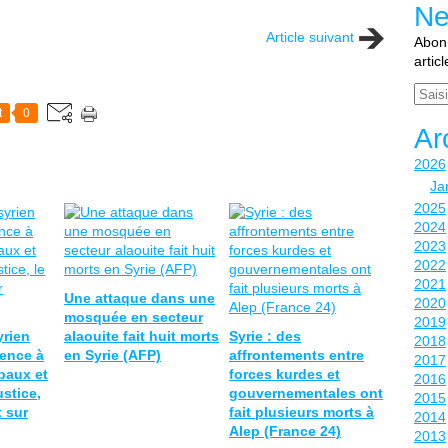
Ne
Article suivant
Abonn
artic
Email
t
0
Ar
2026
Ja
2025
2024
2023
2022
2021
Une attaque dans une
2020
mosquée en secteur
2019
yrien
alaouite fait huit morts
Syrie : des
2018
lence à
en Syrie (AFP)
affrontements entre
2017
ibaux et
forces kurdes et
2016
ustice,
gouvernementales ont
2015
t sur
fait plusieurs morts à
2014
Alep (France 24)
2013