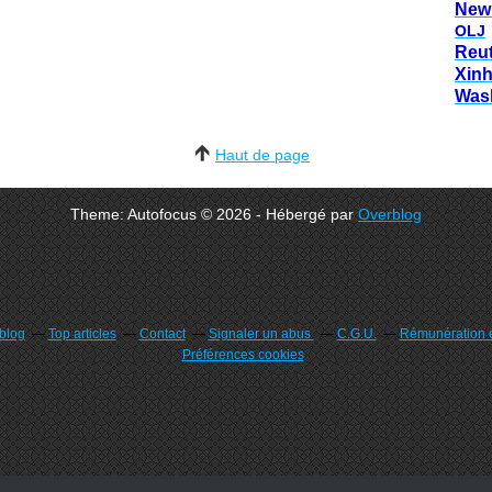
New
OLJ
Reu
Xin
Was
Haut de page
Theme: Autofocus © 2026 - Hébergé par
Overblog
rblog
Top articles
Contact
Signaler un abus
C.G.U.
Rémunération e
Préférences cookies