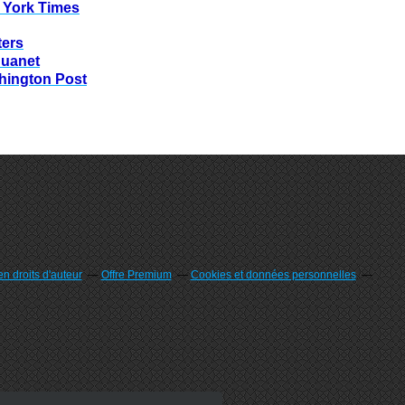
 York Times
ters
huanet
hington Post
n droits d'auteur
Offre Premium
Cookies et données personnelles