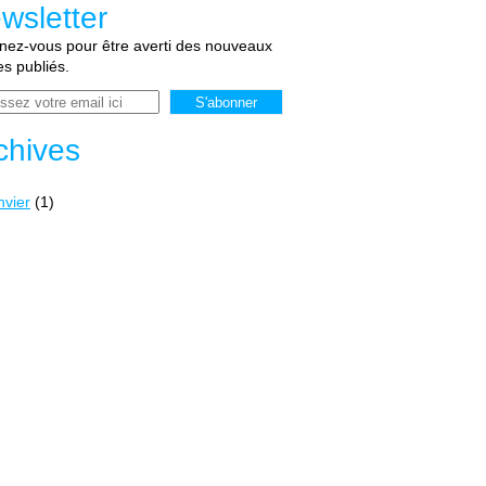
wsletter
ez-vous pour être averti des nouveaux
les publiés.
chives
nvier
(1)