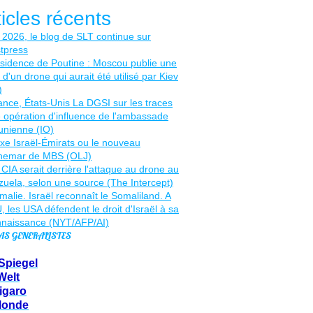
ticles récents
AS GENERALISTES
Spiegel
Welt
igaro
Monde