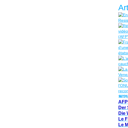
Ar
MEDI
AFP
Der 
Die 
Le F
Le 