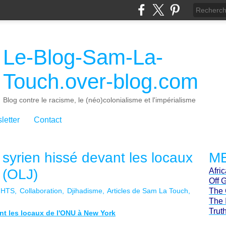
Le-Blog-Sam-La-
Touch.over-blog.com
Blog contre le racisme, le (néo)colonialisme et l'impérialisme
letter
Contact
yrien hissé devant les locaux
ME
 (OLJ)
Afri
Off 
HTS
Collaboration
Djihadisme
Articles de Sam La Touch
The 
The 
Trut
t les locaux de l'ONU à New York