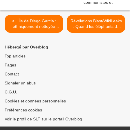
< L'Île de Diego Garcia :
Révélations Blast/WikiLeaks
ethniquement nettoyée
: Quand les éléphants du
pour les guerres éternelles
PS rampaient à
des Etats-Unis (The Cradle)
l’ambassade étatsunienne
(Blast) >
Hébergé par Overblog
Top articles
Pages
Contact
Signaler un abus
C.G.U.
Cookies et données personnelles
Préférences cookies
Voir le profil de SLT sur le portail Overblog