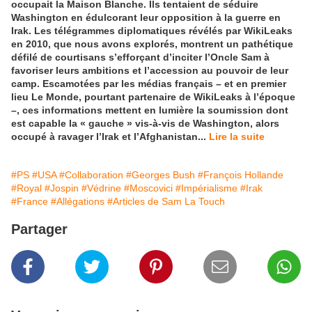
occupait la Maison Blanche. Ils tentaient de séduire
Washington en édulcorant leur opposition à la guerre en
Irak. Les télégrammes diplomatiques révélés par WikiLeaks
en 2010, que nous avons explorés, montrent un pathétique
défilé de courtisans s’efforçant d’inciter l’Oncle Sam à
favoriser leurs ambitions et l’accession au pouvoir de leur
camp. Escamotées par les médias français – et en premier
lieu Le Monde, pourtant partenaire de WikiLeaks à l’époque
–, ces informations mettent en lumière la soumission dont
est capable la « gauche » vis-à-vis de Washington, alors
occupé à ravager l’Irak et l’Afghanistan...
Lire la suite
#PS
#USA
#Collaboration
#Georges Bush
#François Hollande
#Royal
#Jospin
#Védrine
#Moscovici
#Impérialisme
#Irak
#France
#Allégations
#Articles de Sam La Touch
Partager