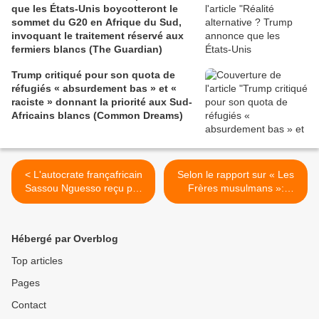
que les États-Unis boycotteront le
sommet du G20 en Afrique du Sud,
invoquant le traitement réservé aux
fermiers blancs (The Guardian)
Trump critiqué pour son quota de
réfugiés « absurdement bas » et «
raciste » donnant la priorité aux Sud-
Africains blancs (Common Dreams)
< L'autocrate françafricain
Selon le rapport sur « Les
Sassou Nguesso reçu par
Frères musulmans »:
Macron à l'Elysée
seulement quelques
centaines de membres
évoqués, sans noms ni
Hébergé par Overblog
preuves (Le Media en 4-4-
2) >
Top articles
Pages
Contact