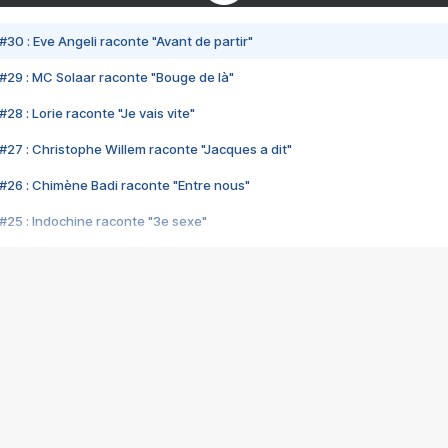
#30 : Eve Angeli raconte "Avant de partir"
#29 : MC Solaar raconte "Bouge de là"
28 : Lorie raconte "Je vais vite"
#27 : Christophe Willem raconte "Jacques a dit"
#26 : Chimène Badi raconte "Entre nous"
#25 : Indochine raconte "3e sexe"
#24 : Zaho raconte "C'est chelou"
#23 : Patrick Bruel raconte "Au café des délices"
#22 : Kyo raconte "Le chemin"
#21 : Nolwenn Leroy raconte "Cassé"
#20 : Patrick Hernandez raconte "Born to be alive"
#19 : Lorie raconte "Près de moi"