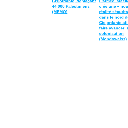
Cisjordanie, déplaçant
L'armée israél
44 000 Palestiniens
crée une « nou
(MEMO)
réalité sécurita
dans le nord d
Cisjordanie af
faire avancer l
colonisation
(Mondoweiss)