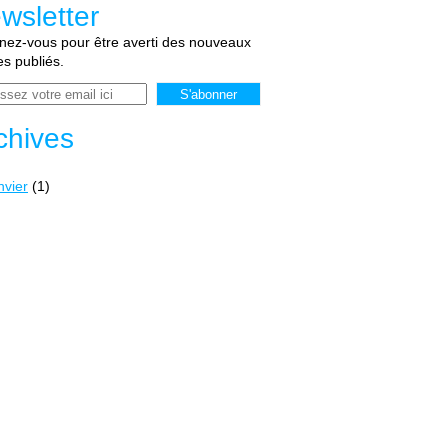
wsletter
ez-vous pour être averti des nouveaux
les publiés.
chives
nvier
(1)