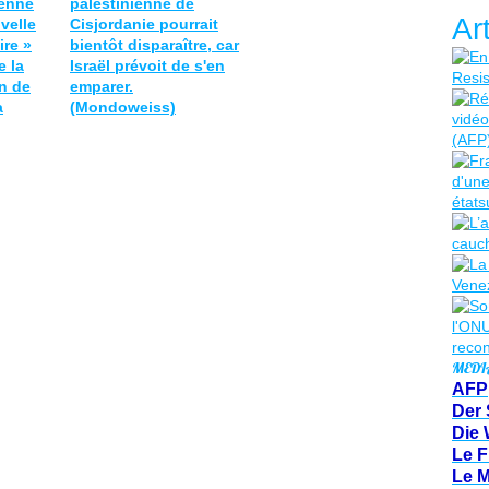
ienne
palestinienne de
Ar
velle
Cisjordanie pourrait
ire »
bientôt disparaître, car
e la
Israël prévoit de s'en
in de
emparer.
a
(Mondoweiss)
MEDI
AFP
Der 
Die 
Le F
Le 