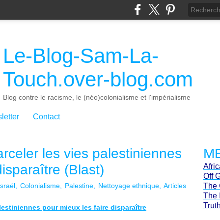
Le-Blog-Sam-La-
Touch.over-blog.com
Blog contre le racisme, le (néo)colonialisme et l'impérialisme
letter
Contact
arceler les vies palestiniennes
ME
isparaître (Blast)
Afri
Off 
Israël
Colonialisme
Palestine
Nettoyage ethnique
Articles
The 
The 
Trut
alestiniennes pour mieux les faire disparaître