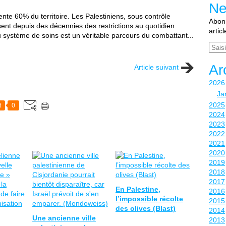
Ne
nte 60% du territoire. Les Palestiniens, sous contrôle
Abonn
issent depuis des décennies des restrictions au quotidien.
artic
 au système de soins est un véritable parcours du combattant...
Email
Ar
Article suivant
2026
Ja
2025
t
0
2024
2023
2022
2021
2020
2019
2018
2017
En Palestine,
2016
l’impossible récolte
2015
des olives (Blast)
2014
Une ancienne ville
2013