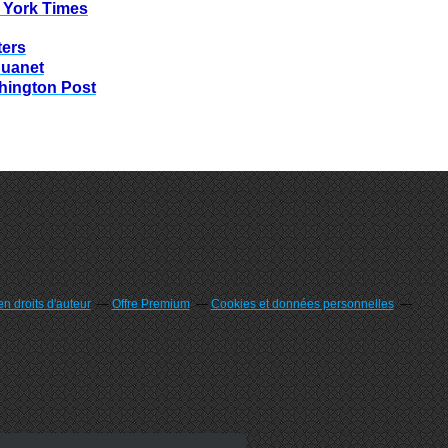
 York Times
ters
huanet
hington Post
n droits d'auteur
Offre Premium
Cookies et données personnelles