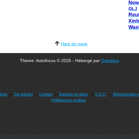
New
OLJ
Reu
Xin
Was
Haut de page
Theme: Autofocus © 2026 - Hébergé par
Overblog
rblog
Top articles
Contact
Signaler un abus
C.G.U.
Rémunération e
Préférences cookies