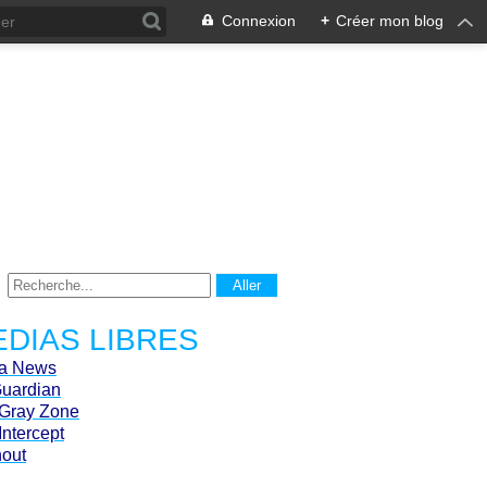
Connexion
+
Créer mon blog
DIAS LIBRES
ca News
Guardian
Gray Zone
Intercept
hout