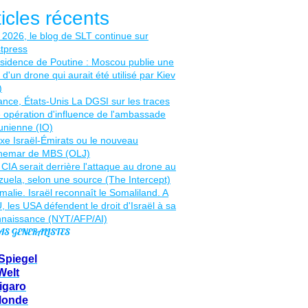
ticles récents
AS GENERALISTES
Spiegel
Welt
igaro
Monde